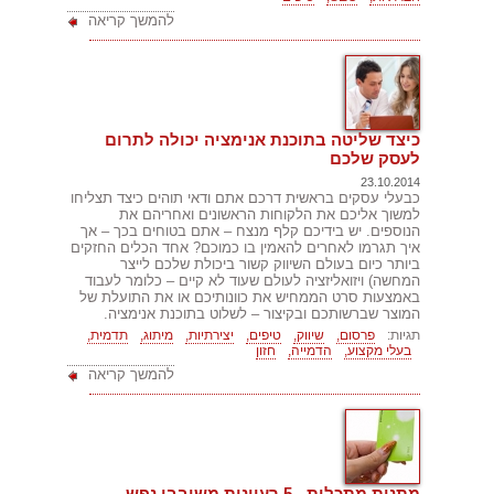
להמשך קריאה
כיצד שליטה בתוכנת אנימציה יכולה לתרום
לעסק שלכם
23.10.2014
כבעלי עסקים בראשית דרכם אתם ודאי תוהים כיצד תצליחו
למשוך אליכם את הלקוחות הראשונים ואחריהם את
הנוספים. יש בידיכם קלף מנצח – אתם בטוחים בכך – אך
איך תגרמו לאחרים להאמין בו כמוכם? אחד הכלים החזקים
ביותר כיום בעולם השיווק קשור ביכולת שלכם לייצר
המחשה) ויזואליזציה לעולם שעוד לא קיים – כלומר לעבוד
באמצעות סרט הממחיש את כוונותיכם או את התועלת של
המוצר שברשותכם ובקיצור – לשלוט בתוכנת אנימציה.
תגיות:
פרסום,
שיווק,
טיפים,
יצירתיות,
מיתוג,
תדמית,
בעלי מקצוע,
הדמייה,
חזון
להמשך קריאה
מתנות מתכלות - 5 רעיונות משובבי נפש