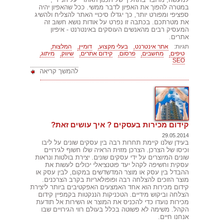
במטרה להפוך את האפיון לדבר ממשי. ככל שהאפיון יהיה
ספציפי ומפורט יותר, כך יגדלו סיכויי האתר להצליח ולהשיג
את מטרתכם. בכתבה זו נפרט על אודות נושא חשוב זה
המעסיק רבים מהאנשים העוסקים באינטרנט - איפיון
אתרים.
תגיות:
אתר אינטרנט,
בעלי מקצוע,
דומיין,
המלצות,
טיפים,
מחשבים,
פרסום,
קידום אתרים,
שיווק,
מיתוג,
SEO
להמשך קריאה
קידום מכירות בעסקים ? איך עושים זאת?
29.05.2014
בעידן שלנו קיימת תחרות רבה בין עסקים שונים על ליבו
וכיסו של הצרכן. הצרכן מזוית הראיה שלו חשוף לגירויים
שונים המיוצרים על ידי עסקים שונים. יצירת בולטות ונראות
עסקית וחשיפה לקהל יעד פוטנציאלי יכולים לעשות את
ההבדל בין עסק או מוצר המדשדשים במקום, לבין עסק או
מוצר הזוכים להצלחה רבה ופופולאריות בקרב הצרכנים.
קידום מכירות הוא אחד האמצעים האפקטיבים ביותר ליצירת
הצלחה וביקוש מידיים. הטכניקות הננקטות בקמפיין קידום
מכירות נועדו כדי להכניס את המוצר או השירות אל תודעת
הקהל. משימה לא פשוטה בכלל בעולם רווי הגירויים שבו
אנחנו חיים.