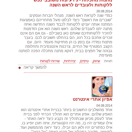
ללקוחות ולעובדים לראש השנה
28.08.2014
כמדי שנה לקראת ראש השנה, מנהלי חברות ועסקים
"שוברים את ראשם" כיצד לבלוט מעל מתחריהם באמצעות
המתנה אותה יעניקו ללקוחות לכבוד השנה החדשה ואיזה
מתנה יתנו לעובדים שלהם. ראש השנה הוא אכן הזדמנות
להזכיר ללקוחותיכם שאתם כאן בשבילם - גם אם הם אינם
זוכרים אתכם בכל רגע, הם בהחלט חשובים לכם. בעבר
מתנות נמדדו גם בזמן בו הן מחזיקות מעמד. היום, עם
הקצב המטורף של החיים, צרכנות אינטנסיבית ותחלופה
גבוהה של חפצים בבית, דווקא מתנה מתכלה הפכה למתנה
מועדפת.
תגיות:
שיווק,
טיפים,
יצירתיות,
שירות לקוחות
להמשך קריאה
אפיון אתרי אינטרנט
04.08.2014
אחד מהשלבים החשובים ביותר בבניית אתרי אינטרנט הוא
האפיון שלהם. אפיון אתרים הוא תהליך הכרחי לפני בניית
אתר לעסק מכיוון שבתהליך זה נקבע כיצד יראה האתר -
אילו עמודים יהיו בו, מה יהיו הקטגוריות, איזה תוכן יופיע בו,
אילו כפתורים יהיו ולאן הם יובילו, כיצד יראה מהממשק ועוד.
למעשה, מדובר בתהליך של תכנון האתר "על הנייר",