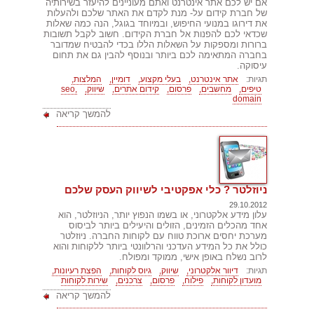
אם יש לכם אתר אינטרנט ואתם מעוניינים להיעזר בשירותיה
של חברת קידום על- מנת לקדם את האתר שלכם ולהעלות
את דירוגו במנועי החיפוש, ובמיוחד בגוגל, הנה כמה שאלות
שכדאי לכם להפנות אל חברת הקידום. חשוב לקבל תשובות
ברורות ומספקות על השאלות הללו בכדי להבטיח שמדובר
בחברה המתאימה לכם ביותר ובנוסף להבין גם את תחום
עיסוקה.
תגיות:
אתר אינטרנט,
בעלי מקצוע,
דומיין,
המלצות,
טיפים,
מחשבים,
פרסום,
קידום אתרים,
שיווק,
seo,
domain
להמשך קריאה
ניוזלטר ? כלי אפקטיבי לשיווק העסק שלכם
29.10.2012
עלון מידע אלקטרוני, או בשמו הנפוץ יותר, הניוזלטר, הוא
אחד מהכלים הזמינים, הזולים והיעילים ביותר לביסוס
מערכת יחסים ארוכת טווח עם לקוחות החברה. ניוזלטר
כולל את כל המידע העדכני והרלוונטי ביותר ללקוחות והוא
לרוב נשלח באופן אישי, ממוקד ומפולח.
תגיות:
דיוור אלקטרוני,
שיווק,
גיוס לקוחות,
הפצת רעיונות,
מועדון לקוחות,
פילוח,
פרסום,
צרכנים,
שירות לקוחות
להמשך קריאה