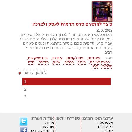
כיצד להתאים סרט תדמית לעסק ולצרכיו
21.08.2012
מאז שגולשי האינטרנט החלו לצרוך תכני וידאו על בסיס יום
יומי, גם קרנם של סרטוני התדמית הלכה ועלתה. אם בשנים
עברו סרטי תדמית כיכבו בעיקר בהרצאות וכנסים סגורים
של חברות מסחריות, הרי שהיום הם נפוצים באתרי וידאו
רבים
תגיות:
אינטרנט,
גיוס לקוחות,
גיוס הון,
גיוס משקיעים,
הפצת רעיונות,
מיתוג,
פרסום,
שיווק,
תדמית,
סרט
תדמית,
סרט
להמשך קריאה
1
2
3
ערוצי תוכן חמים:
ספריית וידאו:
אודות ועזרה:
אסטרטגיה
אודות
בירוקרטיה
צור קשר
גיוס הון
הצטרף לאינדקס