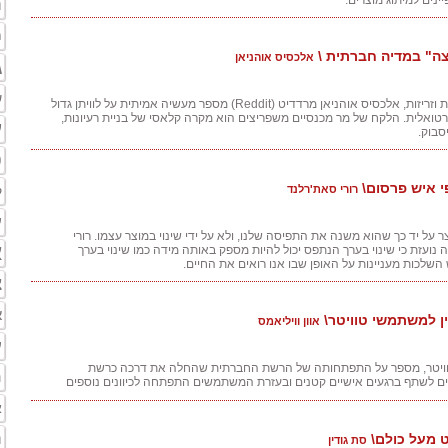
נים למיתוג מוצרים.
ה
ח
צה" במדיה חברתית \
אלכסיס אוהניאן
ג
ש
בארבע דקות משעשעות וזריזות, אלכסיס אוהניאן מרדדיט (Reddit) מספר מעשיה אמיתית על לוויתן גדול
רטואלית. הלקח של מר מכנסיים משפריצים הוא מקרה קלאסי של בניית רעיונות,
ע
יסבוק.
פ
י איש פרסום\
רורי סאת'רלנד
ק
ע
 על יד כך שהוא משנה את התפיסה שלנו, ולא על ידי שינוי במוצר עצמו. רורי
א
נועזת כי שינוי בערך הנתפס יכול להיות מספק באותה מידה כמו שינוי בערך
השלכות מעניינות על האופן שבו אנו רואים את החיים.
צ
א
ין למשתמשי טוויטר\
אוון וויליאמס
ע
ל טוויטר, מספר על התפתחותה של הרשת החברתית שהחלה את דרכה כרשת
ה
לשתף ברגעים אישיים קטנים ובעזרת המשתמשים התפתחה לכיוונים נוספים
א
ת
ט מעל כולם\
סת גודין