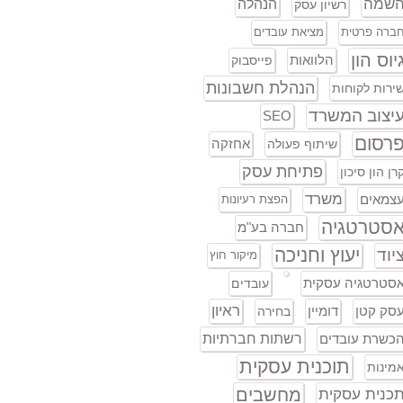
שמה
הנהלה
רשיון עסק
ברה פרטית
מציאת עובדים
יוס הון
הלוואות
פייסבוק
הנהלת חשבונות
ירות לקוחות
יצוב המשרד
SEO
רסום
אחזקה
שיתוף פעולה
פתיחת עסק
רן הון סיכון
משרד
צמאים
הפצת רעיונות
סטרטגיה
חברה בע"מ
יעוץ וחניכה
יוד
מיקור חוץ
סטרטגיה עסקית
עובדים
ראיון
סק קטן
דומיין
בחירה
כשרת עובדים
רשתות חברתיות
תוכנית עסקית
מינות
מחשבים
כנית עסקית