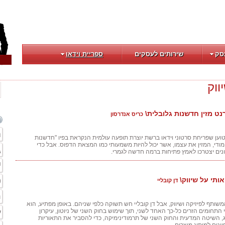
סק
שירותים לעסקים
ספריית וידאו
ווק
נט מזין חדשנות גלובלית\
כריס אנדרסון
מ
ריס אנדרסון מ-TED טוען שפריחת סרטוני וידאו ברשת יוצרת תופעה עולמית הנקראת בפיו "חדשנות
מודי, המזין את עצמו, אשר יכול להיות משמעותי כמו המצאת הדפוס. אבל כדי
ג
ונים יצטרכו לאמץ פתיחות ברמה חדשה לגמרי.
י
ט
ותי על שיווק\
דן קובליי
מ
המשותף לפיזיקה ושיווק, אבל דן קובליי חש תשוקה כלפי שניהם. באופן מפתיע, הוא
התחומים הזרים כל-כך האחד לשני, תוך שימוש בחוק השני של ניוטון, עיקרון
ע
ג, השיטה המדעית והחוק השני של תרמודינימיקה, כדי להסביר את התאוריות