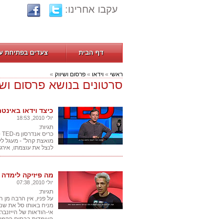
עקבו אחרינו:
דף הבית
צעדים בפתיחת ע
ראשי
»
וידאו
»
פרסום ושיווק
»
סרטונים בנושא פרסום ושי
כיצד וידאו באינטר
יולי 2010, 18:53
תגיות:
כ
מואצת קהל" - מעגל לי
לנצל את עוצמתו, אירג
מה פיזיקה לימדה א
יולי 2010, 07:38
תגיות:
על פניו, אין הרבה מן 
מניח באותו סל את שני 
אי-הודאות של הייזנבר