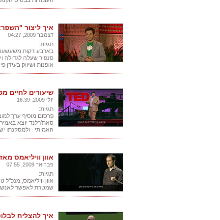
העומדות בבסיס הקמפיי
איך ליצור "השפר
דצמבר 2009, 04:27
תגיות:
סנפיר שעלה לגדולה וי
אופנות ושיווק בעידן פי
שיעורים לחיים מפ
יולי 2009, 16:39
תגיות:
פרסום מוסיף ערך למוצר
סאת'רלנד יוצא באמירה 
האמיתי - ולמסקנתו יש 
אוון וויליאמס מאז
פברואר 2009, 07:55
תגיות:
אוון וויליאמס, מנכ"
שמטרת לאפשר לאנשים 
איך להצליח לבלו