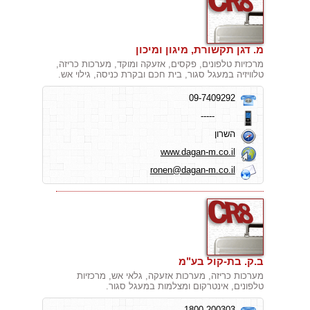
מ. דגן תקשורת, מיגון ומיכון
מרכזיות טלפונים, פקסים, אזעקה ומוקד, מערכות כריזה,
טלוויזיה במעגל סגור, בית חכם ובקרת כניסה, גילוי אש.
09-7409292
-----
השרון
www.dagan-m.co.il
ronen@dagan-m.co.il
ב.ק. בת-קול בע"מ
מערכות כריזה, מערכות אזעקה, גלאי אש, מרכזיות
טלפונים, אינטרקום ומצלמות במעגל סגור.
1800-200303