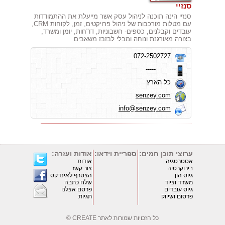
סנזיי
סנזיי הינה תוכנה לניהול עסק אשר מייעלת את ההתמודדות
עם מטלות מורכבות של ניהול פרויקטים, זמן, לקוחות CRM,
עובדים וקבלנים, כספים- חשבוניות, דו"חות, יומן ומשרד,
בצורה מאורגנת ונוחה ומבלי לבזבז משאבים
072-2502727
-----
כל הארץ
senzey.com
info@senzey.com
ערוצי תוכן חמים:
ספריית וידאו:
אודות ועזרה:
אסטרטגיה
אודות
בירוקרטיה
צור קשר
גיוס הון
הצטרף לאינדקס
משרד וציוד
שלח כתבה
גיוס עובדים
פרסם אצלנו
פרסום ושיווק
תגיות
כל הזכויות שמורות לאתר
CREATE ©