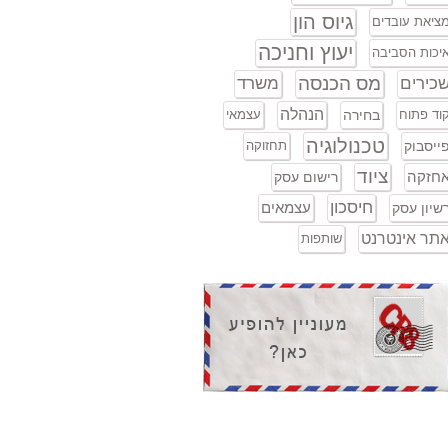
גיוס הון
ציאת עובדים
יעוץ וחניכה
יכות הסביבה
מס הכנסה
כירים
משרד
הנהלה
וד פתוח
בחירה
עצמאי
טכנולוגיה
ייסבוק
תחזוקה
ציוד
חזקה
רישום עסק
חיסכון
עצמאים
שיון עסק
תר אינטרנט
שותפות