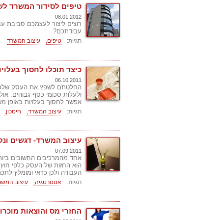
טיפים לסידור המשרד לשם
08.01.2012
רוצים ליצור לעצמכם סביבת ע
עבודתכם?
תגיות:
טיפים,
עיצוב המשרד
כיצד תוכלו לחסוך בעלו
06.10.2011
החלטתם לשפץ את העסק שלכם. כ
ולעלות סכומי כסף גבוהים. אולם
אפשר לחסוך בעלויות באופן מש
תגיות:
עיצוב המשרד,
חיסכון,
עיצוב המשרד- דגשים ונק
07.09.2011
אחד מהמרכיבים החשובים ביות
הוא החזות של העסק כלפי חוץ,
העבודה ולכן כדאי ומומלץ לתכנן
תגיות:
אסטרטגיה,
עיצוב המשר
החזרי מס והוצאות מוכרו