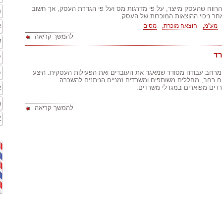
רווח שהעסק מייצר, על פי מדרגות מס ועל פי הגדרת העסק, אך חשוב
מ
אחר ניכוי ההוצאות המוכרות של העסק.
מע"מ,
הוצאה מוכרת,
מסים
א
להמשך קריאה
ש
רד
ק
פ
מרחב עבודה מסודר שמאגד את העובדים ואת הפעילות העסקית. היצע
וח רחב, מחללים משותפים ומשרדים זמניים הניתנים להשכרה
א
רדים מפוארים במגדלי משרדים.
ר
להמשך קריאה
א