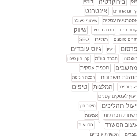
בירוקרטיה
דומיין
יוס
אינטרנט
ידום אתרים
סטרטגיה עסקית
שיתוף פעולה
שיווק
ורות חיים
חברה פרטית
מסים
SEO
זרים מזומנים
רסום
גיוס עובדים
ניקיון
שמה
חברה בע"מ
קרן הון סיכון
חשבים
תכנית עסקית
נהלת חשבונות
הפצת רעיונות
טיפים
המלצות
יעוץ וחניכה
יעוץ לעסקים קטנים
יעול תהליכים
מיקור חוץ
שתות חברתיות
אמינות
יצוב המשרד
הלוואות
הכשרת עובדים
ובדים