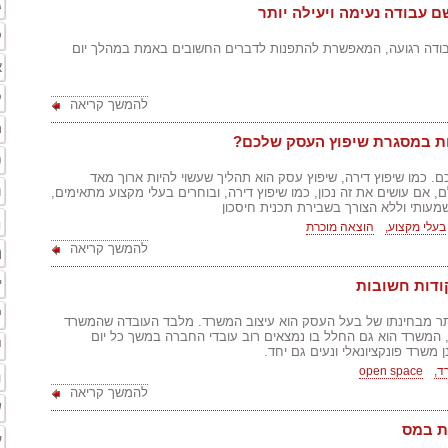
ג
 עבודה נעימה ויעילה יותר
ק
בודה רגועה, המאפשרת להתפנות לדברים החשובים באמת במהלך יום
א
ק
להמשך קריאה
ת
יות במסגרת שיפוץ העסק שלכם?
פ
מו שיפוץ דירה, שיפוץ עסק הוא תהליך שעשוי להיות ארוך מאד
ה
, אם עושים את זה נכון, כמו שיפוץ דירה, ובוחרים בעלי מקצוע מתאימים,
מעותי וללא הצורך בשבירת תכנית חיסכון
מ
בעלי מקצוע,
הוצאה מוכרת
להמשך קריאה
ה
י
ודות חשובות
י
ר מבחינתו של בעל העסק הוא עיצוב המשרד. מלבד העובדה שהמשרד
 המשרד הוא גם החלל בו נמצאים רוב עובדי החברה במשך כל יום
י
 משרד פונקציונאלי ונעים גם יחד.
ד,
open space
ר
להמשך קריאה
ע
ת במס
ע