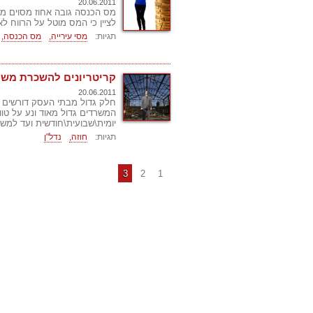
20.06.2011
מס הכנסה גובה אחוז מסוים מה
לציין כי המס מוטל על הרווח ל
תגיות:
מסי עירייה,
מס הכנסה,
קריטריונים להשכרת מש
20.06.2011
חלק גדול מבתי העסק דורשים 
המשרדים גדול מאוד ונע על טו
יומית\שבועית\חודשית ועד למש
תגיות:
חוזה,
נדל"ן
3
2
1