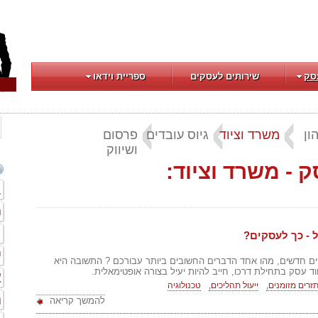
סק
שירותים לעסקים
ספריית וידאו
ון
משרד וציוד
גיוס עובדים
פרסום
ושיווק
- משרד וציוד:
ב
ת
ת
 - כך לעסקים?
י
ים חדשים, מהו אחד הדברים החשובים ביותר עבורכם ? התשובה היא
וד עסק בתחילת דרכו, חייב להיות יעיל בצורה אופטימאלית.
א
זרים מזומנים,
ייעול תהליכים,
טכנולוגיה
מ
להמשך קריאה