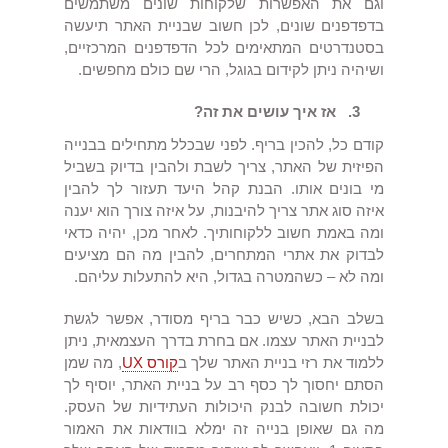
וגם את האפשרות שלקוחות שונים משתמשים
בדפדפנים שונים, לכן חשוב שבניית האתר תיעשה
בסטנדרטים המתאימים לכל הדפדפנים המרכזיים,
ושיהיה ניתן לקידום בגוגל, הרי שם כולם מחפשים.
3.
אז איך עושים את זה?
קודם כל, להכין בריף. לפני שבכלל מתחילים בבנייה
הפיזית של האתר, צריך לשבת ולהבין בדיוק בשביל
מי בונים אותו. הבנת קהל היעד תעזור לך להבין
איזה סוג אתר צריך להיבנות, על איזה צורך הוא יענה
ומה באמת חשוב ללקוחותיך. לאחר מכן, יהיה כדאי
לבדוק את אתרי המתחרים, להבין מה הם מציעים
ומה לא – כשהמטרה בגדול, היא להתעלות עליהם.
בשלב הבא, כשיש כבר בריף מסודר, אפשר לגשת
לבניית האתר עצמו. אם בחרת בדרך העצמאית, ניתן
ללמוד את רזי בניית האתר שלך ב
קורס
UX
, מה שמן
הסתם יחסוך לך כסף רב על בניית האתר, יוסיף לך
יכולת חשובה לבנק היכולות העתידיות של העסק.
מה גם שאופן בנייה זה ימלא בוודאות את האמור