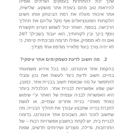
שלך יכול להתחרות בעסקים הגדולים ואפילו
להיראות טוב מהם בעזרת אתר מושקע. שלישית,
אתר איכותי מעלה את רמת הביטחון אותו חשים
הלקוחות הפוטנציאלים ואף מקל עליהם את תהליך
הרכישה. בנוסף, האתר יכול לשמש כערוץ תקשורת
נוסף בינך ובין לקוחותיך, הוא יעבוד בשבילך 24/7
ואם זה לא מספיק, אפילו תרומה סביבתית קיימת, כי
לא יהיה צורך בעוד פלאייר מודפס אחד מצידך.
2.
מה חשוב לדעת כשמקימים אתר עיסקי?
בהקמת אתר אינטרנט, כמו בכל אירוע משמעותי
בחיים, חשוב לדעת כיצד לעשות זאת נכון ומבלי
להתפשר על מה שבאמת חשוב בבניית אתר. כמובן,
ישנן שפע אפשרויות לבניית אתר. הכלכלית ביותר
היא האפשרות לבניה עצמית של האתר ע"י שימוש
באחד מאתרי בניית אתרים עצמיים, או לגשת
לחברת בנייה שתבצע עבורך את תהליך הבנייה. מה
שחשוב לזכור הוא, כשבונים אתר אינטרנט, בדומה
לבניית בית, יש לקחת בחשבון אפשרויות רבות – של
התרחבות, גדילה, מוצרים ושירותים חדשים, שפות