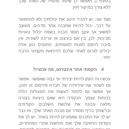
בסעיף 1, ויאפשר לך שיפור מתמיד של האתר שלך
ללא צורך במיקור חוץ.
מצד שני, יש להכיר היטב את יכולותיך ולא להתפשר
על דבר. יכול להיות שתבנה אתר מדהים, מעוצב
למשעי אך עקב חוסר הבנה בשפה יכלול טעויות
מביכות. לכן, בין אם בעיצוב או עריכה לשונית, אין
סיבה להסס לפנות למומחים, תחומים כגון אלה
יכולים לגרום לאתר שלכם להיראות מקצועי הרבה
יותר.
4.
הקמתי אתר אינטרנט, מה עכשיו?
עכשיו זה הזמן להיות יצירתי עד כמה שאפשר. אפשר
גם לשכור את שירותיה של חברת פירסום או תוכן,
אך אפשר גם ללמוד לעשות את הפעולות הללו
בכוחות עצמך. הנקודה היא שאם ביצעת בצורה
מלאה ונכונה את שלושת השלבים הקודמים
וברשותך בריף מסודר עם מבנה האתר שלך, אז כבר
יש לך את התכנים שאמורים להיות באתר, יש לך את
נקודות החוזקה שלך ואת חולשות אתרי המתחרים,