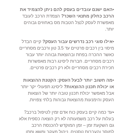
•
האם ישנם עובדים בעסק להם ניתן להצמיד את
הרכב כחלק מתנאי השכר?
הצמדת הרכב לעובד
מאפשרת לעסק לנצל הטבות מס באחוזים גבוהים
יותר.
•
אילו סוגי רכב נדרשים עבור העסק?
קיים הבדל
מיסוי בין רכבים פרטיים עד 3.5 טון ורכבים מסחריים
כאשר ההכרה בפחת ובהוצאות גבוהה יותר עבור
רכבים מסחריים. חברות ליסינג רבות מאפשרות
חכירת רכבים מסחריים ולא רק רכבים פרטיים.
•
מה חשוב יותר לבעל העסק: הקטנת ההוצאות
או יכולת תכנון ההוצאות?
ליסינג תפעולי יקר יותר
אבל מאפשר יכולת תכנון טובה יותר של הוצאות
העסק והימנעות מהוצאות גבוהות בלתי צפויות.
•עד כמה קיים בעסק כוח אדם זמין לטיפול ברכב?
בעלות על רכב משמעותה לא רק הוצאה כספית אלא
גם השקעת זמן – זמן המוקדש להכנסת הרכב
למוסך והעברות טסטים, ניהול מעקב ומשא ומתן