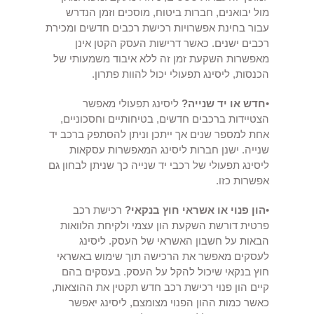
מול יבואנים, חברות ביטוח, מוסכים וזמן הנדרש
עבור בחינת אפשרויות רכישת רכבים חדשים ומכירת
רכבים ישנים. כאשר דרישות העסק הקטן אינן
מאפשרות השקעת זמן זה ללא איבוד משמעותי של
הכנסות, ליסינג תפעולי יכול להוות פתרון.
•
חדש או יד שנייה?
ליסינג תפעולי מאפשר
הצטיידות ברכבים חדשים, בטיחותיים וחסכוניים,
אחת למספר שנים אך ייתכן וניתן להסתפק ברכב יד
שנייה. ישנן חברות ליסינג המאפשרות עסקאות
ליסינג תפעולי של רכבי יד שנייה כך שניתן לבחון גם
אפשרות כזו.
•
הון פנוי או אשראי חוץ בנקאי?
רכישת רכב
פרטית דורשת השקעת הון עצמי ולקיחת הלוואות
הבאות על חשבון האשראי של העסק. ליסינג
לעסקים מאפשר את הרכישה תוך שימוש באשראי
חוץ בנקאי שיכול להקל על העסק. בעסקים בהם
קיים הון פנוי רכישת רכב חדש תקטין את ההוצאות,
כאשר כמות ההון הפנוי מצומצם, ליסינג יאפשר