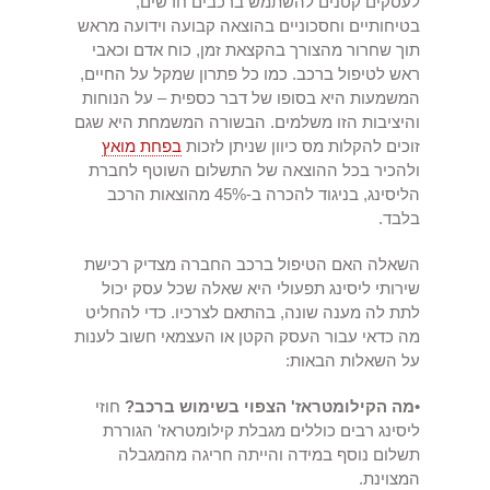
לעסקים קטנים להשתמש ברכבים חדשים,
בטיחותיים וחסכוניים בהוצאה קבועה וידועה מראש
תוך שחרור מהצורך בהקצאת זמן, כוח אדם וכאבי
ראש לטיפול ברכב. כמו כל פתרון שמקל על החיים,
המשמעות היא בסופו של דבר כספית – על הנוחות
והיציבות הזו משלמים. הבשורה המשמחת היא שגם
זוכים להקלות מס כיוון שניתן לזכות
בפחת מואץ
ולהכיר בכל ההוצאה של התשלום השוטף לחברת
הליסינג, בניגוד להכרה ב-45% מהוצאות הרכב
בלבד.
השאלה האם הטיפול ברכב החברה מצדיק רכישת
שירותי ליסינג תפעולי היא שאלה שכל עסק יכול
לתת לה מענה שונה, בהתאם לצרכיו. כדי להחליט
מה כדאי עבור העסק הקטן או העצמאי חשוב לענות
על השאלות הבאות:
•
מה הקילומטראז' הצפוי בשימוש ברכב?
חוזי
ליסינג רבים כוללים מגבלת קילומטראז' הגוררת
תשלום נוסף במידה והייתה חריגה מהמגבלה
המצוינת.