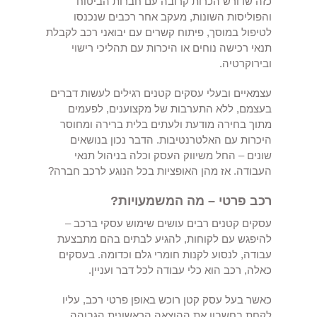
כזה שדורש הכרות קרובה עם חברות הביטוח
והפוליסות השונות, מעקב אחר רכבים שנכנסו
לטיפול במוסך, פיתוח קשרים עם יבואני רכב לקבלת
תנאי רכישה נוחים או היכרות עם תהליכי רישוי
ובירוקרטיה.
עצמאיים ובעלי עסקים קטנים רגילים לעשות דברים
בעצמם, ללא התערבות של מקצוענים, לפעמים
מתוך בחירה מודעת ולעתים בלית ברירה ומחוסר
היכרות עם האלטרנטיבות. הדבר נכון בנושאים
שונים – החל משיווק העסק וכלה בניהול תנאי
העבודה. אז מהן האופציות בכל הנוגע לרכב חברה?
רכב פרטי – מה המשמעויות?
עסקים קטנים רבים עושים שימוש עסקי ברכב –
להיפגש עם לקוחות, להגיע לבתים בהם מתבצעת
עבודה, לנסוע לקנות חומרי גלם וכדומה. בעסקים
כאלה, רכב הוא כלי עבודה לכל דבר ועניין.
כאשר בעל עסק קטן רוכש באופן פרטי רכב, עליו
לקחת בחשבון את ההוצאה הראשונית הגבוהה