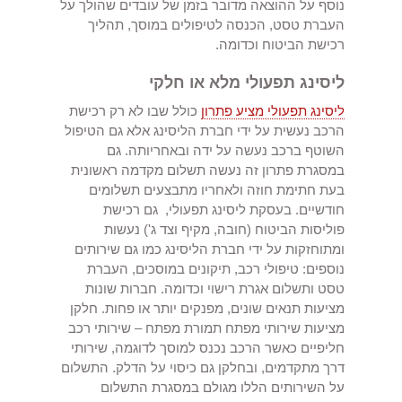
נוסף על ההוצאה מדובר בזמן של עובדים שהולך על
העברת טסט, הכנסה לטיפולים במוסך, תהליך
רכישת הביטוח וכדומה.
ליסינג תפעולי מלא או חלקי
ליסינג תפעולי מציע פתרון
כולל שבו לא רק רכישת
הרכב נעשית על ידי חברת הליסינג אלא גם הטיפול
השוטף ברכב נעשה על ידה ובאחריותה. גם
במסגרת פתרון זה נעשה תשלום מקדמה ראשונית
בעת חתימת חוזה ולאחריו מתבצעים תשלומים
חודשיים. בעסקת ליסינג תפעולי, גם רכישת
פוליסות הביטוח (חובה, מקיף וצד ג') נעשות
ומתוחזקות על ידי חברת הליסינג כמו גם שירותים
נוספים: טיפולי רכב, תיקונים במוסכים, העברת
טסט ותשלום אגרת רישוי וכדומה. חברות שונות
מציעות תנאים שונים, מפנקים יותר או פחות. חלקן
מציעות שירותי מפתח תמורת מפתח – שירותי רכב
חליפיים כאשר הרכב נכנס למוסך לדוגמה, שירותי
דרך מתקדמים, ובחלקן גם כיסוי על הדלק. התשלום
על השירותים הללו מגולם במסגרת התשלום