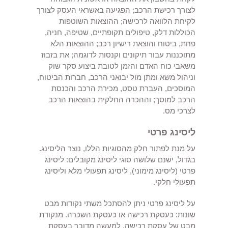
לצורך רכישת הרכב; הפגיעה באשראי העסק לצורך
לקיחת הלוואה לרכישה; ההוצאות השוטפות
הכוללות דלק, טיפולים תקופתיים, שטיפה, חניה,
פחת, ביטוח והוצאת רישיון רכב; ההוצאות הלא
מתוכננות עבור תיקונים וקנסות לדוגמה; את בזבוז
משאבי כוח האדם והזמן לטובת ביצוע סקר שוק
וניהול משא ומתן מול יבואני הרכב, חברות הביטוח,
המוסכים, העברת טסט, מכירת הרכב והכנסת
הרכב למוסך; וההכרה החלקית בהוצאות הרכב
לצרכי מס.
ליסינג פרטי
על מנת לפתור חלק מהסוגיות הללו, נוצר הליסינג.
בגדול, ישנם שלושה סוגי ליסינג מקובלים: ליסינג
פרטי (ליסינג מימוני), ליסינג תפעולי מלא וליסינג
תפעולי חלקי.
על ליסינג פרטי ניתן להסתכל משתי נקודות מבט
שונות: כעסקת רכישה או כעסקת השכרה. מנקודת
מבט של עסקת רכישה, למעשה מדובר בעסקת