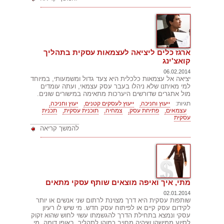
ארגז כלים ליציאה לעצמאות עסקית בתהליך
קואצ'ינג
06.02.2014
יציאה אל עצמאות כלכלית היא צעד גדול ומשמעותי, במיוחד
למי מאיתנו שלא ניהלו בעבר עסק עצמאי, ועתה עומדים
מול אתגרים שדורשים היערכות מתאימה במישורים שונים.
תגיות:
ייעוץ וחניכה,
ייעוץ לעסקים קטנים,
יעוץ וחניכה,
עצמאים,
פתיחת עסק,
צמחיה,
תוכנית עסקית,
תכנית
עסקית
להמשך קריאה
מתי, איך ואיפה מוצאים שותף עסקי מתאים
02.01.2014
שותפות עסקית היא דרך מצוינת לרתום שני אנשים או יותר
לקידום עסק קיים או לפיתוח עסק חדש. מי שיש לו רעיון
עסקי ונמצא בתחילת הדרך להגשמתו עשוי לחוש שהוא זקוק
לסיוע ממישהו שיהיה מחויב כמוהו לתהליך. באופן דומה, מי