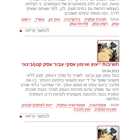
נוחות, הם רק חלק מהאתגרים של העצמאים, כי הצלחה
כעצמאי דורשת גם בסיס מוצק. לכן, לפני שאתם יוצאים
לדרך, הנה מספר טיפים חשובים:
תגיות:
תוכנית עסקית,
בירוקרטיה,
גיוס הון,
משרד,
רישום
עסק,
רשיון עסק,
פתיחת עסק
להמשך קריאה
חשיבות ייעוץ ואימון עסקי עבור עסק קטן/בינוני
03.04.2013
בעל עסק קטן ובינוני, לאורך כל שלבי העסק, זקוק לליווי
מקצועי שוטף על ידי יועץ מקצועי בתחום העסקי. בין אם
מדובר ביועץ עסקי או מאמן עסקי, הרי שמדובר בליווי שהינו
חיוני עוד משלב טרום פתיחת העסק לצורך הכנת תוכנית
עסקית נכונה ולהכוונה מקצועית לקראת דרכו העסקית
החדשה...
תגיות:
אסטרטגיה,
אסטרטגיה עסקית,
ייעוץ לעסקים קטנים,
תוכנית עסקית,
יעוץ וחניכה
להמשך קריאה