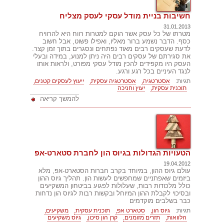
חשיבות בניית מודל עסקי לעסק מצליח
31.01.2013
מטרתו של כל עסק אשר הוקם למטרות רווח היא להרוויח
כסף. הדבר נשמע ברור מאליו, ואפילו פשוט, אבל חשוב
לדעת שעסקים רבים מאוד נפתחים ונסגרים בתוך זמן קצר.
את סגירתם של עסקים רבים היה ניתן למנוע, במידה ובעלי
העסק היו מקפידים להכין מודל עסקי מפורט, ולראות אותו
לנגד העיניים בכל רגע ורגע.
תגיות:
אסטרטגיה,
אסטרטגיה עסקית,
ייעוץ לעסקים קטנים,
תוכנית עסקית,
יעוץ וחניכה
להמשך קריאה
הטעויות הגדולות בגיוס הון לחברת סטארט-אפ
19.04.2012
עולם גיוס ההון, במיוחד בקרב חברות הסטארט-אפ, מלא
ביזמים שאפתניים שמחפשים לעשות הון. תהליך גיוס ההון
כולל מלכודות רבות, שעלולות לפגוע בביטחון המשקיעים
ובסיכוי לקבלת ההון המיוחל ובקשות רבות לגיוס הון נדחות
כבר בשלבים מוקדמים
תגיות:
גיוס הון,
סטארט אפ,
תוכנית עסקית,
משקיעים,
הלוואות,
תזרים מזומנים,
קרן הון סיכון,
גיוס משקיעים