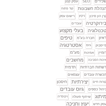
כירים
SEO
עסק קטן
נהלת חשבונות
קוד פתוח
רן הון סיכון
ניקיון
רישום עסק
ירוקרטיה
עובדים
בעלי מקצוע
כנולוגיה
טיפים
איון
חברה בע"מ
אסטרטגיה
ייסבוק
גיוס
מע"מ
ומיין
אמינות
מחשבים
יכות הסביבה
שתות חברתיות
תדמית
כשרת עובדים
עצמאים
יצירתיות
חיסכון
ורות חיים
גיוס עובדים
יהול כספים
יתוג
שיתוף פעולה
ויקיפדיה
יעוץ וחניכה
סק חדש