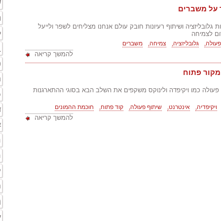
ש
 על משברים
ה
גלובליזציה ושיתוף רעיונות חובק עולם אנחנו מצליחים לשפר ולייעל
ק
ום לצמיחה
פעולה,
גלובליזציה,
צמיחה,
משברים
ב
להמשך קריאה
ט
מקור פתוח
ר
 פעולה כמו ויקיפדה ולינוקס משקפים את השלב הבא בסוגי ההתארגנות
פ
ויקיפדיה,
אינטרנט,
שיתוף פעולה,
קוד פתוח,
חוכמת ההמונים
ד
להמשך קריאה
א
ר
ה
ק
נ
מ
ע