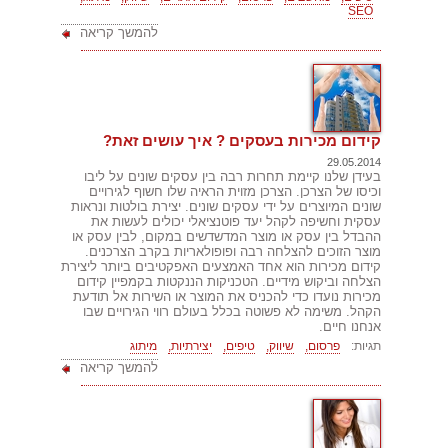
SEO
להמשך קריאה
קידום מכירות בעסקים ? איך עושים זאת?
29.05.2014
בעידן שלנו קיימת תחרות רבה בין עסקים שונים על ליבו
וכיסו של הצרכן. הצרכן מזוית הראיה שלו חשוף לגירויים
שונים המיוצרים על ידי עסקים שונים. יצירת בולטות ונראות
עסקית וחשיפה לקהל יעד פוטנציאלי יכולים לעשות את
ההבדל בין עסק או מוצר המדשדשים במקום, לבין עסק או
מוצר הזוכים להצלחה רבה ופופולאריות בקרב הצרכנים.
קידום מכירות הוא אחד האמצעים האפקטיבים ביותר ליצירת
הצלחה וביקוש מידיים. הטכניקות הננקטות בקמפיין קידום
מכירות נועדו כדי להכניס את המוצר או השירות אל תודעת
הקהל. משימה לא פשוטה בכלל בעולם רווי הגירויים שבו
אנחנו חיים.
תגיות:
פרסום,
שיווק,
טיפים,
יצירתיות,
מיתוג
להמשך קריאה