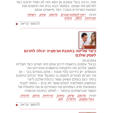
זאת, הרבה בעלי עסקים מן הסוג הזה לא תמיד יודעים כיצד
לפרסם את עצמם. במאמר הבא נביא את הדגשים ואת
השיטות המרכזיים ונסביר כיצד מיישמים אותם.
תגיות:
ייעוץ לעסקים קטנים,
פרסום,
שיווק,
רשתות
חברתיות,
SEO,
טיפים
להמשך קריאה
כיצד שליטה בתוכנת אנימציה יכולה לתרום
לעסק שלכם
23.10.2014
כבעלי עסקים בראשית דרכם אתם ודאי תוהים כיצד תצליחו
למשוך אליכם את הלקוחות הראשונים ואחריהם את
הנוספים. יש בידיכם קלף מנצח – אתם בטוחים בכך – אך
איך תגרמו לאחרים להאמין בו כמוכם? אחד הכלים החזקים
ביותר כיום בעולם השיווק קשור ביכולת שלכם לייצר
המחשה) ויזואליזציה לעולם שעוד לא קיים – כלומר לעבוד
באמצעות סרט הממחיש את כוונותיכם או את התועלת של
המוצר שברשותכם ובקיצור – לשלוט בתוכנת אנימציה.
תגיות:
פרסום,
שיווק,
טיפים,
יצירתיות,
מיתוג,
תדמית,
בעלי מקצוע,
הדמייה,
חזון
להמשך קריאה