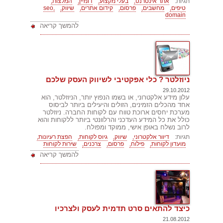
תגיות:
אתר אינטרנט,
בעלי מקצוע,
דומיין,
המלצות,
טיפים,
מחשבים,
פרסום,
קידום אתרים,
שיווק,
seo,
domain
להמשך קריאה
ניוזלטר ? כלי אפקטיבי לשיווק העסק שלכם
29.10.2012
עלון מידע אלקטרוני, או בשמו הנפוץ יותר, הניוזלטר, הוא
אחד מהכלים הזמינים, הזולים והיעילים ביותר לביסוס
מערכת יחסים ארוכת טווח עם לקוחות החברה. ניוזלטר
כולל את כל המידע העדכני והרלוונטי ביותר ללקוחות והוא
לרוב נשלח באופן אישי, ממוקד ומפולח.
תגיות:
דיוור אלקטרוני,
שיווק,
גיוס לקוחות,
הפצת רעיונות,
מועדון לקוחות,
פילוח,
פרסום,
צרכנים,
שירות לקוחות
להמשך קריאה
כיצד להתאים סרט תדמית לעסק ולצרכיו
21.08.2012