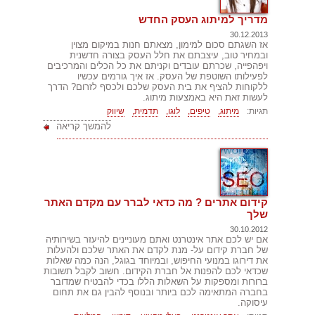
מדריך למיתוג העסק החדש
30.12.2013
אז השגתם סכום למימון, מצאתם חנות במיקום מצוין
ובמחיר טוב, עיצבתם את חלל העסק בצורה חדשנית
ויפהפייה, שכרתם עובדים וקניתם את כל הכלים והמרכיבים
לפעילותו השוטפת של העסק. אז איך גורמים עכשיו
ללקוחות להציף את בית העסק שלכם ולכסף לזרום? הדרך
לעשות זאת היא באמצעות מיתוג.
תגיות:
מיתוג,
טיפים,
לוגו,
תדמית,
שיווק
להמשך קריאה
קידום אתרים ? מה כדאי לברר עם מקדם האתר
שלך
30.10.2012
אם יש לכם אתר אינטרנט ואתם מעוניינים להיעזר בשירותיה
של חברת קידום על- מנת לקדם את האתר שלכם ולהעלות
את דירוגו במנועי החיפוש, ובמיוחד בגוגל, הנה כמה שאלות
שכדאי לכם להפנות אל חברת הקידום. חשוב לקבל תשובות
ברורות ומספקות על השאלות הללו בכדי להבטיח שמדובר
בחברה המתאימה לכם ביותר ובנוסף להבין גם את תחום
עיסוקה.