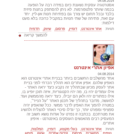
04.08.2014
אסטרטגיה עסקית נשענת כיום במידה רבה על הופעה
בכמה שיותר פלטפורמות. לא ניתן להסתפק בחנות פיזית
בלבד ובכל תחום יש צורך גם בפתיחת חנות און-ליין. יחד
עם זאת, פתיחה של שתי חנויות במקביל כרוכה בלא מעט
דילמות:
תגיות:
אתר אינטרנט,
דומיין,
פרסום,
שיווק,
תדמית
להמשך קריאה
אפיון אתרי אינטרנט
04.08.2014
אחד מהשלבים החשובים ביותר בבניית אתרי אינטרנט הוא
האפיון שלהם. אפיון אתרים הוא תהליך הכרחי לפני בניית
אתר לעסק מכיוון שבתהליך זה נקבע כיצד יראה האתר -
אילו עמודים יהיו בו, מה יהיו הקטגוריות, איזה תוכן יופיע בו,
אילו כפתורים יהיו ולאן הם יובילו, כיצד יראה מהממשק ועוד.
למעשה, מדובר בתהליך של תכנון האתר "על הנייר",
במטרה להפוך את האפיון לדבר ממשי. ככל שהאפיון יהיה
ספציפי ומפורט יותר, כך יגדלו סיכויי האתר להצליח ולהשיג
את מטרתכם. בכתבה זו נפרט על אודות נושא חשוב זה
המעסיק רבים מהאנשים העוסקים באינטרנט - איפיון
אתרים.
תגיות:
אתר אינטרנט,
בעלי מקצוע,
דומיין,
המלצות,
טיפים,
מחשבים,
פרסום,
קידום אתרים,
שיווק,
מיתוג,