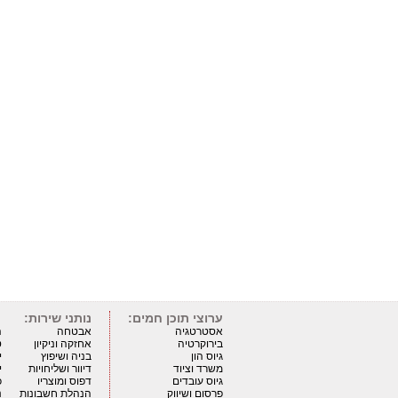
ערוצי תוכן חמים:
נותני שירות:
אסטרטגיה
אבטחה
ה
בירוקרטיה
אחזקה וניקיון
ט
גיוס הון
בניה ושיפוץ
י
משרד וציוד
דיוור ושליחויות
י
גיוס עובדים
דפוס ומוצריו
כ
פרסום ושיווק
הנהלת חשבונות
נ