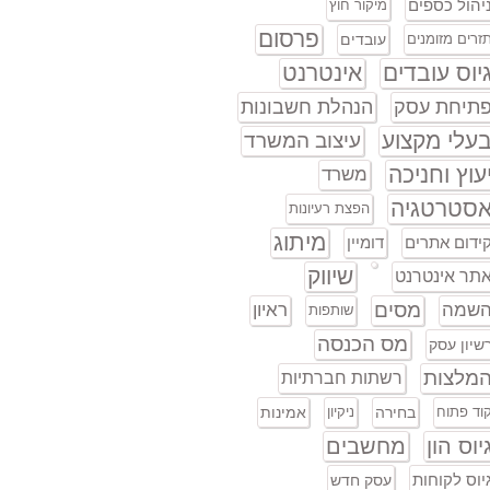
יהול כספים
מיקור חוץ
פרסום
זרים מזומנים
עובדים
יוס עובדים
אינטרנט
תיחת עסק
הנהלת חשבונות
עלי מקצוע
עיצוב המשרד
עוץ וחניכה
משרד
סטרטגיה
הפצת רעיונות
מיתוג
ידום אתרים
דומיין
שיווק
תר אינטרנט
מסים
שמה
ראיון
שותפות
מס הכנסה
שיון עסק
מלצות
רשתות חברתיות
וד פתוח
בחירה
ניקיון
אמינות
יוס הון
מחשבים
יוס לקוחות
עסק חדש