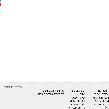
ספריית וידאו:
שכרת ציוד
סוכני ביטוח
שירותי תרגום ותוכן
כנאי שירות
עו"ד
תקשורת ומערכות מידע
ועצי השקעות
פיתוח עסקי
ועצים עסקיים
פרסום ושיווק
וח אדם והשמה
ציוד משרדי
דל"ן
ריהוט משרדי