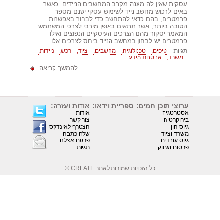
עסקית שאין לה מענה מקרב המחשבים הניידים. כאשר
באים לרכוש מחשב נייד לשימוש עסקי ישנם מספר
פרמטרים, בהם כדאי להתחשב כדי לבחור באפשרות
הטובה ביותר, אשר תתאים באופן מירבי לצרכי המשתמש.
המאמר יסקור מהם הצרכים העיסקיים הנפוצים ואילו
פרמטרים יש לבחון במחשב הנייד ביחס לצרכים אלו.
תגיות:
טיפים,
טכנולוגיה,
מחשבים,
ציוד,
רכש,
ניידות,
משרד,
אבטחת מידע
להמשך קריאה
ערוצי תוכן חמים:
ספריית וידאו:
אודות ועזרה:
אסטרטגיה
אודות
בירוקרטיה
צור קשר
גיוס הון
הצטרף לאינדקס
משרד וציוד
שלח כתבה
גיוס עובדים
פרסם אצלנו
פרסום ושיווק
תגיות
כל הזכויות שמורות לאתר
CREATE ©