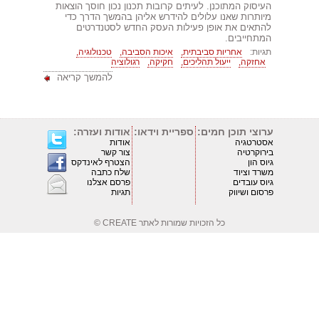
העיסוק המתוכנן. לעיתים קרובות תכנון נכון חוסך הוצאות
מיותרות שאנו עלולים להידרש אליהן בהמשך הדרך כדי
להתאים את אופן פעילות העסק החדש לסטנדרטים
המתחייבים.
תגיות:
אחריות סביבתית,
איכות הסביבה,
טכנולוגיה,
אחזקה,
ייעול תהליכים,
חקיקה,
רגולוציה
להמשך קריאה
ערוצי תוכן חמים:
ספריית וידאו:
אודות ועזרה:
אסטרטגיה
אודות
בירוקרטיה
צור קשר
גיוס הון
הצטרף לאינדקס
משרד וציוד
שלח כתבה
גיוס עובדים
פרסם אצלנו
פרסום ושיווק
תגיות
כל הזכויות שמורות לאתר
CREATE ©