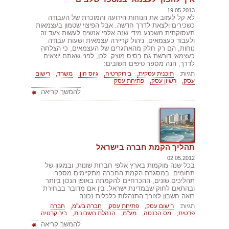
19.05.2013
לא קל לעזוב את הנוחות הידועה והמוכרת של העבודה
כשכירים ולצאת לדרך חדשה. אבל הפיצוי שטמון בעצמאות
תעסוקתית משכנע מידי שנה אלפי אנשים לעשות צעד זה
ולעבוד כעצמאים. ניהול קריירה עצמאית ושעות עבודה
נוחות, הם רק חלק מהאתגרים של העצמאים, כי הצלחה
כעצמאי דורשת גם בסיס מוצק. לכן, לפני שאתם יוצאים
לדרך, הנה מספר טיפים חשובים:
תגיות:
תוכנית עסקית,
בירוקרטיה,
גיוס הון,
משרד,
רישום
עסק,
רשיון עסק,
פתיחת עסק
להמשך קריאה
תהליך הקמת חברה בישראל
02.05.2012
בכל שנה מוקמות בארץ אלפי חברות שונות, ובמגוון של
תחומים. במסגרת הקמת החברה מתקיימים מספר
תהליכים שונים, ההכרחיים להקמתה באופן הנכון ביותר
ובהתאם לחוק שבמדינת ישראל. בין אם מדובר בבחירת
רואה חשבון לצורך התנהלות כלכלית נכונה
תגיות:
רישום עסק,
פתיחת עסק,
חברה בע"מ,
חברה
פרטית,
מס הכנסה,
מע"מ,
הנהלת חשבונות,
בירוקרטיה
להמשך קריאה