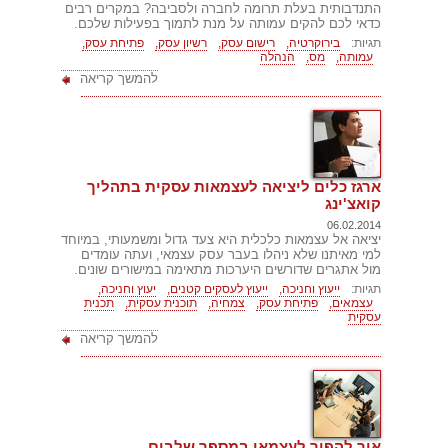
התנדבותית בעלת תרומה לחברה ולסביבה? במקרים רבים
כדאי לכם להקים עמותה על מנת לתמוך בפעילות שלכם.
תגיות:
בירוקרטיה,
רישום עסק,
רשיון עסק,
פתיחת עסק,
עמותה,
מס,
הנהלה
להמשך קריאה
ארגז כלים ליציאה לעצמאות עסקית בתהליך
קואצ'ינג
06.02.2014
יציאה אל עצמאות כלכלית היא צעד גדול ומשמעותי, במיוחד
למי מאיתנו שלא ניהלו בעבר עסק עצמאי, ועתה עומדים
מול אתגרים שדורשים היערכות מתאימה במישורים שונים.
תגיות:
ייעוץ וחניכה,
ייעוץ לעסקים קטנים,
יעוץ וחניכה,
עצמאים,
פתיחת עסק,
צמחיה,
תוכנית עסקית,
תכנית
עסקית
להמשך קריאה
איך להפוך לעצמאי במספר שלבים