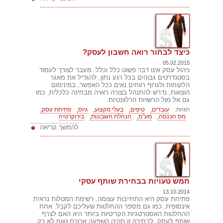
כיצד לבחור רואה חשבון לעסק?
05.02.2015
ניהול עסק אינו דבר פשוט כלל וכלל. מעבר לצורך לעמוד
בסטנדרטים גבוהים בכל רגע נתון, להגדיל את מאגר
הלקוחות ולגרוף רווחים נאים ככל האפשר, במינימום
הוצאות, נדרש להתנהל בצורה ראויה מבחינה כלכלית, כמו
גם אל מול הרשויות הרלוונטיות.
תגיות:
עובדים,
טיפים,
בעלי מקצוע,
גיוס,
פתיחת עסק,
מס הכנסה,
מע"מ,
הנהלת חשבונות,
בירוקרטיה
להמשך קריאה
חמש טעויות בבחירת שותף עסקי
13.10.2014
פתיחת עסק היא התחייבות עצומה. רשימת המטלות נראית
אינסופית, כמו גם מספר ההחלטות שעליכם לקבל. אחת
ההחלטות האסטרטגיות הקריטיות ביותר היא האם לצרף
שותף לעסק. לבחירה זו תהיה השפעה ארוכת טווח לא רק