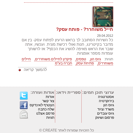
חייל משוחרר? - פותח עסק?
29.04.2012
כל השירות הסתובב לך בראש הרעיון לפתוח עסק- בין אם
מדובר בקייטרינג, חנות ואולי רכישת מונית. ועכשיו, אתה
שובר את הראש מאיפה להשיג את הכסף? אז לרשותך
עומדות מספר אופציות.
תגיות:
גיוס הון,
טפסים,
פיקדון לחיילים משוחררים,
חיילים
משוחררים,
פתיחת עסק,
חברה בע"מ
להמשך קריאה
ערוצי תוכן חמים:
ספריית וידאו:
אודות ועזרה:
אסטרטגיה
אודות
בירוקרטיה
צור קשר
גיוס הון
הצטרף לאינדקס
משרד וציוד
שלח כתבה
גיוס עובדים
פרסם אצלנו
פרסום ושיווק
תגיות
כל הזכויות שמורות לאתר
CREATE ©