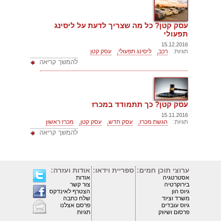
עסק קטן? כל מה שצריך לדעת על ליסינג
תפעולי
15.12.2016
תגיות:
רכב,
ליסינג תפעולי,
עסק קטן
להמשך קריאה
עסק קטן? כך תתמודד במכרז
15.11.2016
תגיות:
הגשת מכרז,
עסק חדש,
עסק קטן,
מכרז ראשון
להמשך קריאה
ערוצי תוכן חמים:
ספריית וידאו:
אודות ועזרה:
אסטרטגיה
אודות
בירוקרטיה
צור קשר
גיוס הון
הצטרף לאינדקס
משרד וציוד
שלח כתבה
גיוס עובדים
פרסם אצלנו
פרסום ושיווק
תגיות