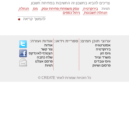
צריכים להביא בחשבון זה החשיבות בפתיחת חשבון.
תגיות:
בירוקרטיה,
עסק משפחתי,פתיחת עסק,
מס,
הנהלה,
הנהלת חשבונות,
ניהול כספים
להמשך קריאה
ערוצי תוכן חמים:
ספריית וידאו:
אודות ועזרה:
אסטרטגיה
אודות
בירוקרטיה
צור קשר
גיוס הון
הצטרף לאינדקס
משרד וציוד
שלח כתבה
גיוס עובדים
פרסם אצלנו
פרסום ושיווק
תגיות
כל הזכויות שמורות לאתר
CREATE ©