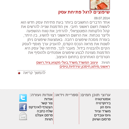
שיפוצים לרגל פתיחת עסק
09.07.2014
אחד הדברים החשובים ביותר בעת פתיחת עסק חדש הוא
לעשות רושם ראשוני חיובי. אין הזדמנות שנייה להרשים את
קהל הלקוחות הפוטנציאלי, להרחיב את טווח ההשפעה
ולייצר נוכחות. את הרושם הראשוני רצוי להשיג, בין היתר,
בעזרת מסכת שיפוצים רחבה. באמצעות שיפוצים ניתן
לשנות את מראה הנכס הקודם, להעניק ערך מוסף לעסק
הקיים ולהבטיח בידול. מעבר לכך, פתיחה של עסק היא
הזדמנות מצוינת לבצע שיפוצים אופנתיים ולהוסיף את
הטרנדים האחרונים בתחום העיצוב.
תגיות:
עיצוב המשרד,משרד,בעלי מקצוע,ציוד,רושם
ראשוני,מיתוג,חיסכון,יצירתיות,טיפים
להמשך קריאה
ערוצי תוכן חמים:
ספריית וידאו:
אודות ועזרה:
אסטרטגיה
אודות
בירוקרטיה
צור קשר
גיוס הון
הצטרף לאינדקס
משרד וציוד
שלח כתבה
גיוס עובדים
פרסם אצלנו
פרסום ושיווק
תגיות