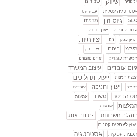
שיווק
שכירים
יקיפדיה
סטרטגיה עסקית
עסק קטן
גיוס הון
SE
תדמית
יכות הסביבה
ייעוץ וחניכה
יצירתיות
שיון עסק
ניקיון
ע"מ
חיסכון
מיקור חוץ
כשרת עובדים
תזרים מזומנים
יוס עובדים
עיצוב המשרד
ייעול תהליכים
פצת רעיונות
יעוץ וחניכה
חירה
עובדים
ס הכנסה
משרד
אמינות
מלצות
שותפות
נהלת חשבונות
פתיחת עסק
יעוץ לעסקים קטנים
אסטרטגיה
כנית עסקית