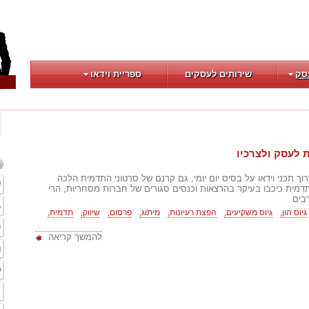
סק
שירותים לעסקים
ספריית וידאו
 לעסק ולצרכיו
וך תכני וידאו על בסיס יום יומי, גם קרנם של סרטוני התדמית הלכה
ע
דמית כיכבו בעיקר בהרצאות וכנסים סגורים של חברות מסחריות, הרי
בים
ג
גיוס הון,
גיוס משקיעים,
הפצת רעיונות,
מיתוג,
פרסום,
שיווק,
תדמית,
ט
להמשך קריאה
ח
ק
מ