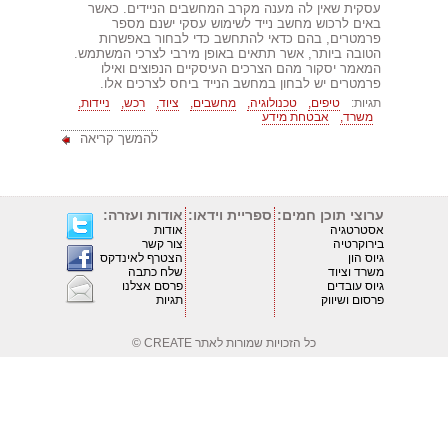
עסקית שאין לה מענה מקרב המחשבים הניידים. כאשר
באים לרכוש מחשב נייד לשימוש עסקי ישנם מספר
פרמטרים, בהם כדאי להתחשב כדי לבחור באפשרות
הטובה ביותר, אשר תתאים באופן מירבי לצרכי המשתמש.
המאמר יסקור מהם הצרכים העיסקיים הנפוצים ואילו
פרמטרים יש לבחון במחשב הנייד ביחס לצרכים אלו.
תגיות:
טיפים,
טכנולוגיה,
מחשבים,
ציוד,
רכש,
ניידות,
משרד,
אבטחת מידע
להמשך קריאה
ערוצי תוכן חמים:
ספריית וידאו:
אודות ועזרה:
אסטרטגיה
אודות
בירוקרטיה
צור קשר
גיוס הון
הצטרף לאינדקס
משרד וציוד
שלח כתבה
גיוס עובדים
פרסם אצלנו
פרסום ושיווק
תגיות
כל הזכויות שמורות לאתר
CREATE ©