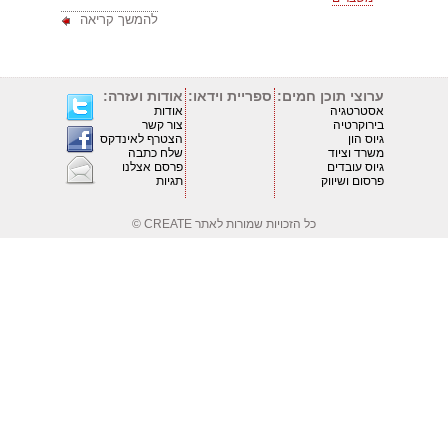
להמשך קריאה
ערוצי תוכן חמים:
ספריית וידאו:
אודות ועזרה:
אסטרטגיה
אודות
בירוקרטיה
צור קשר
גיוס הון
הצטרף לאינדקס
משרד וציוד
שלח כתבה
גיוס עובדים
פרסם אצלנו
פרסום ושיווק
תגיות
כל הזכויות שמורות לאתר
CREATE ©