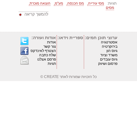
תגיות:
מסי עירייה,
מס הכנסה,
מע"מ,
הוצאה מוכרת,
מסים
להמשך קריאה
ערוצי תוכן חמים:
ספריית וידאו:
אודות ועזרה:
אסטרטגיה
אודות
בירוקרטיה
צור קשר
גיוס הון
הצטרף לאינדקס
משרד וציוד
שלח כתבה
גיוס עובדים
פרסם אצלנו
פרסום ושיווק
תגיות
כל הזכויות שמורות לאתר
CREATE ©