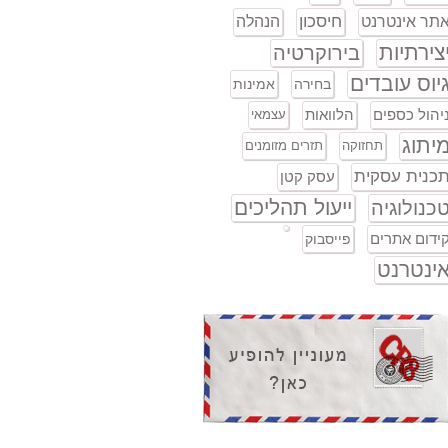
חיסכון
תר אינטרנט
הנהלה
צירתיות
בירוקרטיה
יוס עובדים
בחירה
אמינות
יהול כספים
הלוואות
עצמאי
יתוג
תחזוקה
תזרים מזומנים
כנית עסקית
עסק קטן
ייעול תהליכים
כנולוגיה
ידום אתרים
פייסבוק
ינטרנט