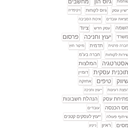
גיוס הון
מחשבים
ותפות
גיוס לקוחות
שיון עסק
ויקיפדיה
ציאת עובדים
איכות הסביבה
ציוד
שמה
עסק חדש
יעוץ וחניכה
פרסום
שרד
תדמית
ברה פרטית
מיקור חוץ
חברה בע"מ
ירות לקוחות
סטרטגיה
המלצות
וכנית עסקית
דומיין
יווק
טיפים
אחזקה
פצת רעיונות
ייעוץ וחניכה
תיחת עסק
הנהלת חשבונות
ס הכנסה
עובדים
ייעוץ לעסקים קטנים
יתוף פעולה
סים
ראיון
ניקיון