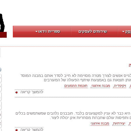
סק
שירותים לעסקים
ספריית וידאו
לגייס אנשים לצורך מטרה מסויימת לא חייב לסדר אותם במבנה המוסד
ק
ותן תוצאות גם באמצעות שיתוף הפעולה של המעורבים
,
ויקיפדיה,
מבנה אירגוני,
חוכמת ההמונים
ע
להמשך קריאה
ב
מ
היא כבר לא עניין למקצוענים בלבד. חובבנים נלהבים שמשתמשים בכלים
ר
 ותפיסות עולם שחברות מסחריות אינן יכולת ליצור.
א
,
יצירתיות,
מבנה אירגוני
להמשך קריאה