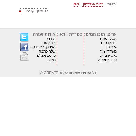
תגיות:
כריס אנדרסון,
ted
להמשך קריאה
ערוצי תוכן חמים:
ספריית וידאו:
אודות ועזרה:
אסטרטגיה
אודות
בירוקרטיה
צור קשר
גיוס הון
הצטרף לאינדקס
משרד וציוד
שלח כתבה
גיוס עובדים
פרסם אצלנו
פרסום ושיווק
תגיות
כל הזכויות שמורות לאתר
CREATE ©