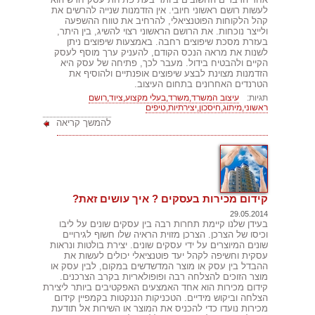
לעשות רושם ראשוני חיובי. אין הזדמנות שנייה להרשים את
קהל הלקוחות הפוטנציאלי, להרחיב את טווח ההשפעה
ולייצר נוכחות. את הרושם הראשוני רצוי להשיג, בין היתר,
בעזרת מסכת שיפוצים רחבה. באמצעות שיפוצים ניתן
לשנות את מראה הנכס הקודם, להעניק ערך מוסף לעסק
הקיים ולהבטיח בידול. מעבר לכך, פתיחה של עסק היא
הזדמנות מצוינת לבצע שיפוצים אופנתיים ולהוסיף את
הטרנדים האחרונים בתחום העיצוב.
תגיות:
עיצוב המשרד,משרד,בעלי מקצוע,ציוד,רושם
ראשוני,מיתוג,חיסכון,יצירתיות,טיפים
להמשך קריאה
קידום מכירות בעסקים ? איך עושים זאת?
29.05.2014
בעידן שלנו קיימת תחרות רבה בין עסקים שונים על ליבו
וכיסו של הצרכן. הצרכן מזוית הראיה שלו חשוף לגירויים
שונים המיוצרים על ידי עסקים שונים. יצירת בולטות ונראות
עסקית וחשיפה לקהל יעד פוטנציאלי יכולים לעשות את
ההבדל בין עסק או מוצר המדשדשים במקום, לבין עסק או
מוצר הזוכים להצלחה רבה ופופולאריות בקרב הצרכנים.
קידום מכירות הוא אחד האמצעים האפקטיבים ביותר ליצירת
הצלחה וביקוש מידיים. הטכניקות הננקטות בקמפיין קידום
מכירות נועדו כדי להכניס את המוצר או השירות אל תודעת