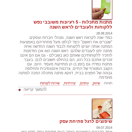
מתנות מתכלות - 5 רעיונות משובבי נפש
ללקוחות ולעובדים לראש השנה
28.08.2014
כמדי שנה לקראת ראש השנה, מנהלי חברות ועסקים
"שוברים את ראשם" כיצד לבלוט מעל מתחריהם באמצעות
המתנה אותה יעניקו ללקוחות לכבוד השנה החדשה ואיזה
מתנה יתנו לעובדים שלהם. ראש השנה הוא אכן הזדמנות
להזכיר ללקוחותיכם שאתם כאן בשבילם - גם אם הם אינם
זוכרים אתכם בכל רגע, הם בהחלט חשובים לכם. בעבר
מתנות נמדדו גם בזמן בו הן מחזיקות מעמד. היום, עם
הקצב המטורף של החיים, צרכנות אינטנסיבית ותחלופה
גבוהה של חפצים בבית, דווקא מתנה מתכלה הפכה למתנה
מועדפת.
תגיות:
שיווק,
טיפים,
יצירתיות,
שירות לקוחות
להמשך קריאה
שיפוצים לרגל פתיחת עסק
09.07.2014
אחד הדברים החשובים ביותר בעת פתיחת עסק חדש הוא