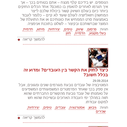
הנוספים. יש בידיכם קלף מנצח – אתם בטוחים בכך – אך
איך תגרמו לאחרים להאמין בו כמוכם? אחד הכלים החזקים
ביותר כיום בעולם השיווק קשור ביכולת שלכם לייצר
המחשה) ויזואליזציה לעולם שעוד לא קיים – כלומר לעבוד
באמצעות סרט הממחיש את כוונותיכם או את התועלת של
המוצר שברשותכם ובקיצור – לשלוט בתוכנת אנימציה.
תגיות:
פרסום,
שיווק,
טיפים,
יצירתיות,
מיתוג,
תדמית,
בעלי מקצוע,
הדמייה,
חזון
להמשך קריאה
כיצד לחזק את הקשר בין העובדים? ומדוע זה
בכלל חשוב?
29.09.2014
המוטיבציה של עובדים נובעת מגורמים שונים ומגוונים, אבל
אין ספק בכך שאחד הפרמטרים המשמעותיים המשפיעים
על נאמנותו של עובד נובעת מהקשרים החברתיים שהוא
תווה במהלך ימי העבודה הארוכים ובשייכות שהוא חש
למקום עבודתו.
תגיות:
גיבוש,
אסטרטגיה,
עובדים,
טיפים,
יצירתיות,
שכירים
להמשך קריאה