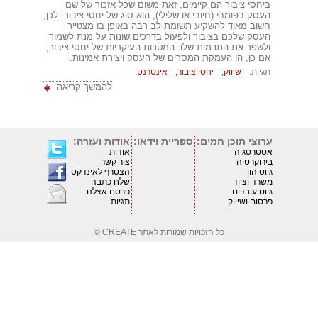
ביחסי ציבור הם קיימים, זאת משום שכל אזכור של שם
העסק בפומבי (חיובי או שלילי), הוא סוג של יחסי ציבור. לכן,
חשוב מאוד להשקיע תשומת לב רבה באופן בו מצטייר
העסק שלכם בציבור ולפעול בדרכים שונות על מנת לשמור
ולשפר את התדמית שלו. המטרות העיקריות של יחסי ציבור,
אם כן, הן העמקת המסרים של העסק ויצירת אמינות.
תגיות:
שיווק,
יחסי ציבור,
אינטרנט
להמשך קריאה
ערוצי תוכן חמים:
ספריית וידאו:
אודות ועזרה:
אסטרטגיה
אודות
בירוקרטיה
צור קשר
גיוס הון
הצטרף לאינדקס
משרד וציוד
שלח כתבה
גיוס עובדים
פרסם אצלנו
פרסום ושיווק
תגיות
כל הזכויות שמורות לאתר
CREATE ©