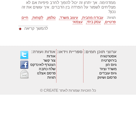
ממדהימה. אך יתרון זה יכול להפוך לחרב פיפיות אם לא
מצליחים לשמור על הפרדה בין הדברים. איך עושים את זה
נכון?
תגיות:
עבודה מהבית,
עיצוב משרד,
טלפון,
לקוחות,
חיים
פרטיים,
עסק ביתי,
עצמאי
להמשך קריאה
ערוצי תוכן חמים:
ספריית וידאו:
אודות ועזרה:
אסטרטגיה
אודות
בירוקרטיה
צור קשר
גיוס הון
הצטרף לאינדקס
משרד וציוד
שלח כתבה
גיוס עובדים
פרסם אצלנו
פרסום ושיווק
תגיות
כל הזכויות שמורות לאתר
CREATE ©