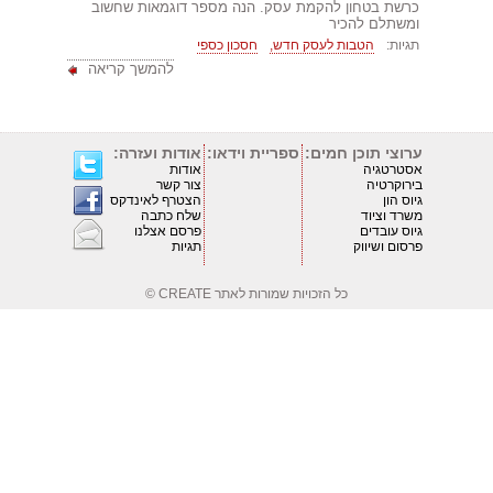
כרשת בטחון להקמת עסק. הנה מספר דוגמאות שחשוב
ומשתלם להכיר
תגיות:
הטבות לעסק חדש,
חסכון כספי
להמשך קריאה
ערוצי תוכן חמים:
ספריית וידאו:
אודות ועזרה:
אסטרטגיה
אודות
בירוקרטיה
צור קשר
גיוס הון
הצטרף לאינדקס
משרד וציוד
שלח כתבה
גיוס עובדים
פרסם אצלנו
פרסום ושיווק
תגיות
כל הזכויות שמורות לאתר
CREATE ©