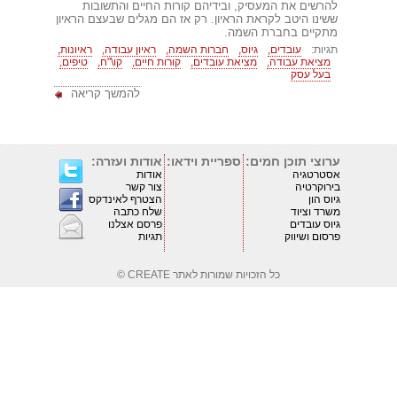
להרשים את המעסיק, ובידיהם קורות החיים והתשובות
ששינו היטב לקראת הראיון. רק אז הם מגלים שבעצם הראיון
מתקיים בחברת השמה.
תגיות:
עובדים,
גיוס,
חברות השמה,
ראיון עבודה,
ראיונות,
מציאת עבודה,
מציאת עובדים,
קורות חיים,
קו\"ח,
טיפים,
בעל עסק
להמשך קריאה
ערוצי תוכן חמים:
ספריית וידאו:
אודות ועזרה:
אסטרטגיה
אודות
בירוקרטיה
צור קשר
גיוס הון
הצטרף לאינדקס
משרד וציוד
שלח כתבה
גיוס עובדים
פרסם אצלנו
פרסום ושיווק
תגיות
כל הזכויות שמורות לאתר
CREATE ©