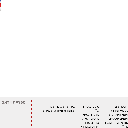
ספריית וידאו:
שכרת ציוד
סוכני ביטוח
שירותי תרגום ותוכן
כנאי שירות
עו"ד
תקשורת ומערכות מידע
ועצי השקעות
פיתוח עסקי
ועצים עסקיים
פרסום ושיווק
וח אדם והשמה
ציוד משרדי
דל"ן
ריהוט משרדי