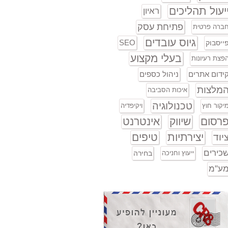
יעול תהליכים
ראיון
פתיחת עסק
ברה פרטית
גיוס עובדים
SEO
ייסבוק
בעלי מקצוע
פצת רעיונות
ידום אתרים
ניהול כספים
מלצות
איכות הסביבה
טכנולוגיה
יקור חוץ
ויקיפדיה
רסום
שיווק
אינטרנט
יצירתיות
טיפים
יוד
כירים
ייעוץ וחניכה
בחירה
ע"מ