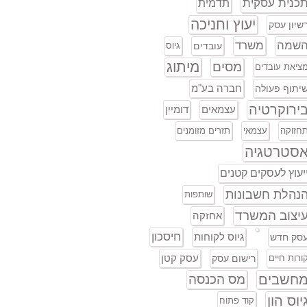
כנית עסקית
תדמית
יעוץ וחניכה
שיון עסק
שמה
משרד
עובדים
גיוס
מיתוג
מסים
ציאת עובדים
חברה בע"מ
יתוף פעולה
ירוקרטיה
עצמאים
דומיין
חזוקה
עצמאי
תזרים מזומנים
סטרטגיה
יעוץ לעסקים קטנים
נהלת חשבונות
שותפות
יצוב המשרד
אחזקה
חיסכון
גיוס לקוחות
סק חדש
עסק קטן
ורות חיים
רישום עסק
חשבים
מס הכנסה
יוס הון
קוד פתוח