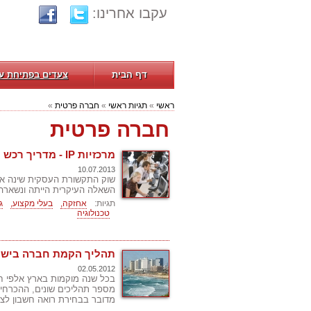
עקבו אחרינו:
דף הבית
צעדים בפתיחת ע
ראשי
»
תגיות ראשי
»
חברה פרטית
»
חברה פרטית
מרכזיות IP - מדריך רכש מרכזיות טלפון לעסקים
10.07.2013
השאלה העיקרית הייתה ונשארה:
תגיות:
אחזקה,
בעלי מקצוע,
ג
טכנולוגיה
תהליך הקמת חברה ביש
02.05.2012
בכל שנה מוקמות בארץ אלפי ח
מספר תהליכים שונים, ההכרחיי
מדובר בבחירת רואה חשבון לצו