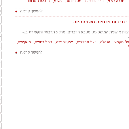
ת
חברה בע"מ,
חברה פרטית,
מס הכנסה,
מע"מ,
הנהלת חשבונות,
ר
להמשך קריאה
ה
י בחברות פרטיות משפחתיות
מ
ת ארגונית המושפעת, מטבע הדברים, מרקע תרבותי ותקשורת בין-
ש
לי מקצוע,
הנהלה,
ייעול תהליכים,
ייעוץ וחניכה,
ניהול כספים,
משקיעים,
ב
להמשך קריאה
ת
א
י
ה
ע
ע
ק
מ
ג