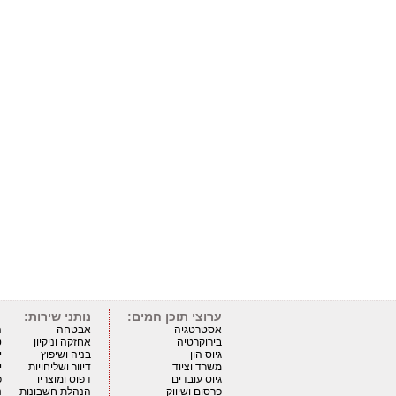
ערוצי תוכן חמים:
נותני שירות:
אסטרטגיה
אבטחה
ה
בירוקרטיה
אחזקה וניקיון
ט
גיוס הון
בניה ושיפוץ
י
משרד וציוד
דיוור ושליחויות
י
גיוס עובדים
דפוס ומוצריו
כ
פרסום ושיווק
הנהלת חשבונות
נ