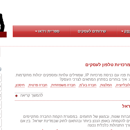
סק
שירותים לעסקים
ספריית וידאו
שוק התקשורת העסקית שינה את פניו עם כניסת מרכזיות IP, שמוזילים עלויות ומספקים יכולות מתקדמות.
א
 איך בוחרים בפתרון המתאים לצרכי העסק?
לובליזציה,
המלצות,
חברה בע"מ,
חברה משפחתית,
חברה פרטית,
חיסכון,
ש
א
להמשך קריאה
ר
ראל
ה
ברות שונות, ובמגוון של תחומים. במסגרת הקמת החברה מתקיימים
ם להקמתה באופן הנכון ביותר ובהתאם לחוק שבמדינת ישראל. בין אם
ת
רך התנהלות כלכלית נכונה