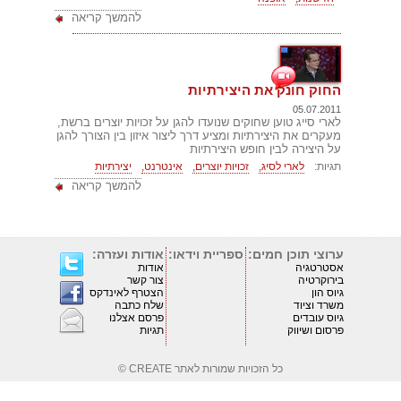
להמשך קריאה
החוק חונק את היצירתיות
05.07.2011
לארי סייג טוען שחוקים שנועדו להגן על זכויות יוצרים ברשת,
מעקרים את היצירתיות ומציע דרך ליצור איזון בין הצורך להגן
על היצירה לבין חופש היצירתיות
תגיות:
לארי לסיג,
זכויות יוצרים,
אינטרנט,
יצירתיות
להמשך קריאה
ערוצי תוכן חמים:
ספריית וידאו:
אודות ועזרה:
אסטרטגיה
אודות
בירוקרטיה
צור קשר
גיוס הון
הצטרף לאינדקס
משרד וציוד
שלח כתבה
גיוס עובדים
פרסם אצלנו
פרסום ושיווק
תגיות
כל הזכויות שמורות לאתר
CREATE ©