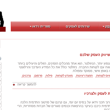
סק
שירותים לעסקים
ספריית וידאו
לשיווק העסק שלכם
פוץ יותר, הניוזלטר, הוא אחד מהכלים הזמינים, הזולים והיעילים ביותר
א
ח עם לקוחות החברה. ניוזלטר כולל את כל המידע העדכני והרלוונטי
 באופן אישי, ממוקד ומפולח.
ש
יוס לקוחות,
הפצת רעיונות,
מועדון לקוחות,
פילוח,
פרסום,
צרכנים,
ע
להמשך קריאה
ה
 לעסק ולצרכיו
ת
וך תכני וידאו על בסיס יום יומי, גם קרנם של סרטוני התדמית הלכה
פ
דמית כיכבו בעיקר בהרצאות וכנסים סגורים של חברות מסחריות, הרי
בים