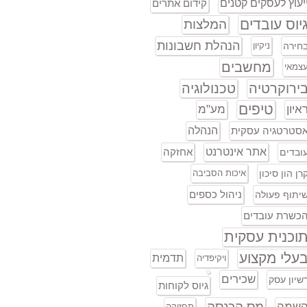
יעוץ לעסקים קטנים
קידום אתרים
יוס עובדים
המלצות
הנהלת חשבונות
חירה
ניקיון
מחשבים
צמאי
ירוקרטיה
טכנולוגיה
טיפים
איון
מע"מ
סטרטגיה עסקית
הנהלה
אתר אינטרנט
אחזקה
ובדים
רן הון סיכון
איכות הסביבה
ניהול כספים
יתוף פעולה
כשרת עובדים
וכנית עסקית
עלי מקצוע
תדמית
ויקיפדיה
שכירים
שיון עסק
גיוס לקוחות
מס הכנסה
שמה
תחזוקה