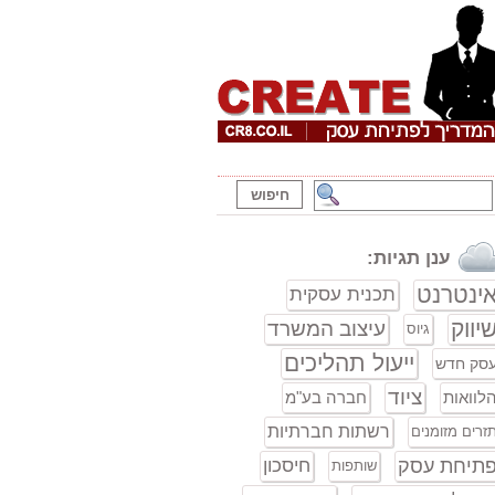
ענן תגיות:
ינטרנט
תכנית עסקית
יווק
עיצוב המשרד
גיוס
ייעול תהליכים
סק חדש
ציוד
לוואות
חברה בע"מ
רשתות חברתיות
זרים מזומנים
תיחת עסק
חיסכון
שותפות