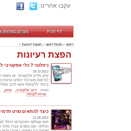
עקבו אחרינו:
דף הבית
צעדים בפתיחת ע
ראשי
»
תגיות ראשי
»
הפצת רעיונות
»
הפצת רעיונות
ניוזלטר ? כלי אפקטיבי 
29.10.2012
עלון מידע אלקטרוני, או בשמו הנ
לביסוס מערכת יחסים ארוכת טוו
ביותר ללקוחות והוא לרוב נשלח
תגיות:
דיוור אלקטרוני,
שיווק,
ג
שירות לקוחות
כיצד להתאים סרט תדמית
21.08.2012
מאז שגולשי האינטרנט החלו לצר
ועלתה. אם בשנים עברו סרטי ת
שהיום הם נפוצים באתרי וידאו ר