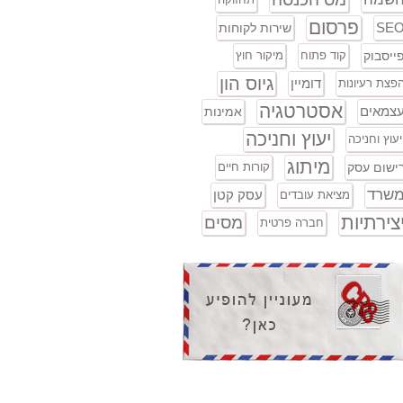
פרסום
SE
שירות לקוחות
ייסבוק
קוד פתוח
מיקור חוץ
גיוס הון
דומיין
פצת רעיונות
אסטרטגיה
צמאים
אמינות
יעוץ וחניכה
יעוץ וחניכה
מיתוג
ישום עסק
קורות חיים
שרד
עסק קטן
מציאת עובדים
צירתיות
מסים
חברה פרטית