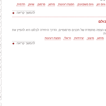
י
גיוס הון,
גיוס משקיעים,
הפצת רעיונות,
מיתוג,
פרסום,
שיווק,
תדמית,
ג
להמשך קריאה
ב
ולם
ע
ב
ש הצפה מתמדת של תכנים פרסומיים, הדרך היחידה לבלוט היא להפיץ את
ת
ר
מיתוג,
מיצוב,
יצירתיות,
ויראלי,
הפצת רעיונות
להמשך קריאה
א
ע
ק
ש
ה
ת
ב
ר
ה