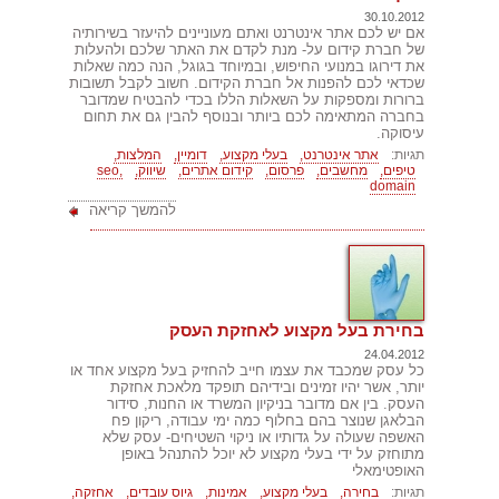
30.10.2012
אם יש לכם אתר אינטרנט ואתם מעוניינים להיעזר בשירותיה
של חברת קידום על- מנת לקדם את האתר שלכם ולהעלות
את דירוגו במנועי החיפוש, ובמיוחד בגוגל, הנה כמה שאלות
שכדאי לכם להפנות אל חברת הקידום. חשוב לקבל תשובות
ברורות ומספקות על השאלות הללו בכדי להבטיח שמדובר
בחברה המתאימה לכם ביותר ובנוסף להבין גם את תחום
עיסוקה.
תגיות:
אתר אינטרנט,
בעלי מקצוע,
דומיין,
המלצות,
טיפים,
מחשבים,
פרסום,
קידום אתרים,
שיווק,
seo,
domain
להמשך קריאה
בחירת בעל מקצוע לאחזקת העסק
24.04.2012
כל עסק שמכבד את עצמו חייב להחזיק בעל מקצוע אחד או
יותר, אשר יהיו זמינים ובידיהם תופקד מלאכת אחזקת
העסק. בין אם מדובר בניקיון המשרד או החנות, סידור
הבלאגן שנוצר בהם בחלוף כמה ימי עבודה, ריקון פח
האשפה שעולה על גדותיו או ניקוי השטיחים- עסק שלא
מתוחזק על ידי בעלי מקצוע לא יוכל להתנהל באופן
האופטימאלי
תגיות:
בחירה,
בעלי מקצוע,
אמינות,
גיוס עובדים,
אחזקה,