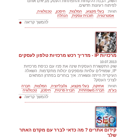
השוק, הבנת הלקוחות והתפתחות העסק מביאים אותנו
לפיתוח רעיונות חדשים.
תגיות:
בעלי מקצוע,
המלצות,
חיסכון,
טכנולוגיה,
אסטרטגיה,
תוכנית עסקית,
הנהלה
להמשך קריאה
מרכזיות IP - מדריך רכש מרכזיות טלפון לעסקים
10.07.2013
שוק התקשורת העסקית שינה את פניו עם כניסת מרכזיות
IP, שמוזילים עלויות ומספקים יכולות מתקדמות. השאלה
העיקרית הייתה ונשארה: איך בוחרים בפתרון המתאים
לצרכי העסק?
תגיות:
אחזקה,
בעלי מקצוע,
גלובליזציה,
המלצות,
חברה
בע"מ,
חברה משפחתית,
חברה פרטית,
חיסכון,
טכנולוגיה
להמשך קריאה
קידום אתרים ? מה כדאי לברר עם מקדם האתר
שלך