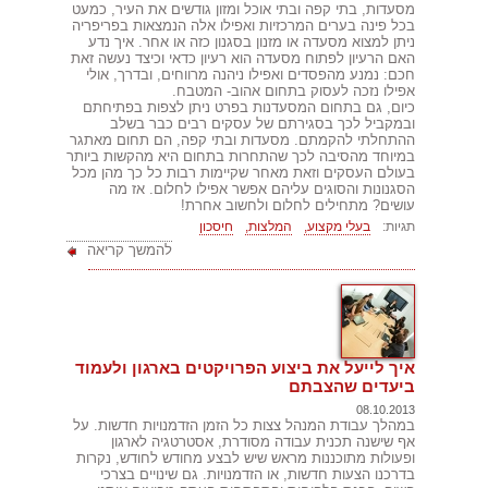
מסעדות, בתי קפה ובתי אוכל ומזון גודשים את העיר, כמעט
בכל פינה בערים המרכזיות ואפילו אלה הנמצאות בפריפריה
ניתן למצוא מסעדה או מזנון בסגנון כזה או אחר. איך נדע
האם הרעיון לפתוח מסעדה הוא רעיון כדאי וכיצד נעשה זאת
חכם: נמנע מהפסדים ואפילו ניהנה מרווחים, ובדרך, אולי
אפילו נזכה לעסוק בתחום אהוב- המטבח.
כיום, גם בתחום המסעדנות בפרט ניתן לצפות בפתיחתם
ובמקביל לכך בסגירתם של עסקים רבים כבר בשלב
ההתחלתי להקמתם. מסעדות ובתי קפה, הם תחום מאתגר
במיוחד מהסיבה לכך שהתחרות בתחום היא מהקשות ביותר
בעולם העסקים וזאת מאחר שקיימות רבות כל כך מהן מכל
הסגנונות והסוגים עליהם אפשר אפילו לחלום. אז מה
עושים? מתחילים לחלום ולחשוב אחרת!
תגיות:
בעלי מקצוע,
המלצות,
חיסכון
להמשך קריאה
איך לייעל את ביצוע הפרויקטים בארגון ולעמוד
ביעדים שהצבתם
08.10.2013
במהלך עבודת המנהל צצות כל הזמן הזדמנויות חדשות. על
אף שישנה תכנית עבודה מסודרת, אסטרטגיה לארגון
ופעולות מתוכננות מראש שיש לבצע מחודש לחודש, נקרות
בדרכנו הצעות חדשות, או הזדמנויות. גם שינויים בצרכי