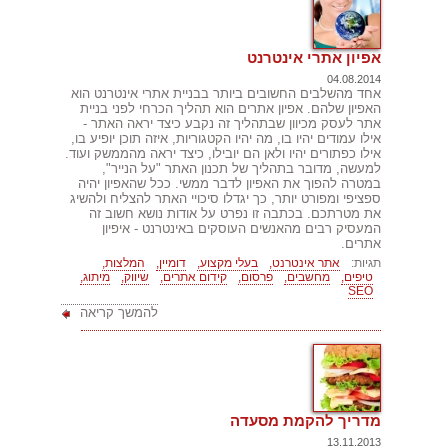
אפיון אתרי אינטרנט
04.08.2014
אחד מהשלבים החשובים ביותר בבניית אתרי אינטרנט הוא
האפיון שלהם. אפיון אתרים הוא תהליך הכרחי לפני בניית
אתר לעסק מכיוון שבתהליך זה נקבע כיצד יראה האתר -
אילו עמודים יהיו בו, מה יהיו הקטגוריות, איזה תוכן יופיע בו,
אילו כפתורים יהיו ולאן הם יובילו, כיצד יראה מהממשק ועוד.
למעשה, מדובר בתהליך של תכנון האתר "על הנייר",
במטרה להפוך את האפיון לדבר ממשי. ככל שהאפיון יהיה
ספציפי ומפורט יותר, כך יגדלו סיכויי האתר להצליח ולהשיג
את מטרתכם. בכתבה זו נפרט על אודות נושא חשוב זה
המעסיק רבים מהאנשים העוסקים באינטרנט - איפיון
אתרים.
תגיות:
אתר אינטרנט,
בעלי מקצוע,
דומיין,
המלצות,
טיפים,
מחשבים,
פרסום,
קידום אתרים,
שיווק,
מיתוג,
SEO
להמשך קריאה
מדריך להקמת מסעדה
13.11.2013