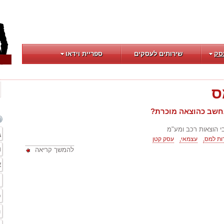
סק
שירותים לעסקים
ספריית וידאו
ס
חשב כהוצאה מוכרת?
 הוצאות רכב ומע"מ
ג
ות למס,
עצמאי,
עסק קטן
ה
להמשך קריאה
א
ת
פ
ה