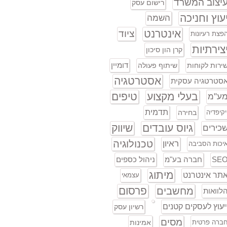
יצוב המשרד
רישום עסק
עוץ וחניכה
השמה
אינטרנט
ציוד
פצת רעיונות
צירתיות
קרן הון סיכון
דומיין
ירות לקוחות
שיתוף פעולה
אסטרטגיה
סטרטגיה עסקית
בעלי מקצוע
טיפים
ע"מ
תדמית
יקיפדיה
בחירה
גיוס עובדים
שיווק
כירים
טכנולוגיה
ראיון
יכות הסביבה
SE
חברה בע"מ
ניהול כספים
מיתוג
תר אינטרנט
עצמאי
פרסום
מחשבים
לוואות
יעוץ לעסקים קטנים
רשיון עסק
מסים
ברה פרטית
אמינות