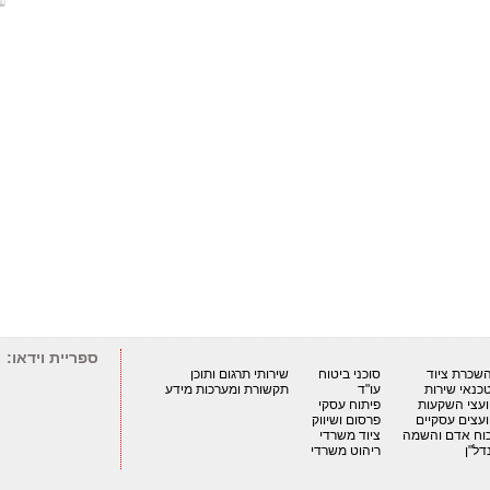
ספריית וידאו:
שכרת ציוד
סוכני ביטוח
שירותי תרגום ותוכן
כנאי שירות
עו"ד
תקשורת ומערכות מידע
ועצי השקעות
פיתוח עסקי
ועצים עסקיים
פרסום ושיווק
וח אדם והשמה
ציוד משרדי
דל"ן
ריהוט משרדי