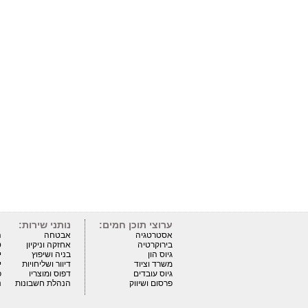
ערוצי תוכן חמים:
נותני שירות:
אסטרטגיה
אבטחה
ה
בירוקרטיה
אחזקה וניקיון
ט
גיוס הון
בניה ושיפוץ
י
משרד וציוד
דיוור ושליחויות
י
גיוס עובדים
דפוס ומוצריו
כ
פרסום ושיווק
הנהלת חשבונות
נ