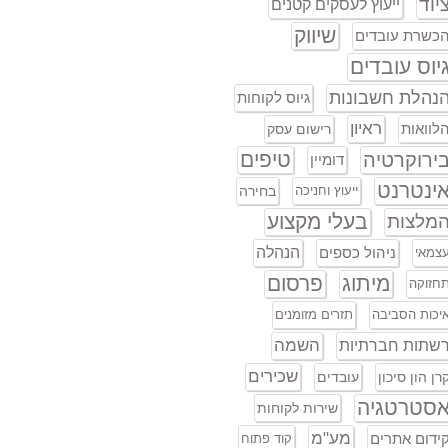
יוד
ייעוץ לעסקים קטנים
שיווק
כשרת עובדים
יוס עובדים
נהלת חשבונות
גיוס לקוחות
ראיון
לוואות
רישום עסק
טיפים
ירוקרטיה
דומיין
ינטרנט
ייעוץ וחניכה
בחירה
בעלי מקצוע
מלצות
ניהול כספים
הנהלה
צמאי
מיתוג
פרסום
חזוקה
יכות הסביבה
תזרים מזומנים
השמה
שתות חברתיות
שכירים
רן הון סיכון
עובדים
סטרטגיה
שירות לקוחות
מע"מ
ידום אתרים
קוד פתוח