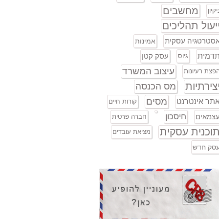
מחשבים
יקיון
יעול תהליכים
סטרטגיה עסקית
אמינות
דמית
עסק קטן
גיוס
עיצוב המשרד
פצת רעיונות
צירתיות
מס הכנסה
מסים
תר אינטרנט
קורות חיים
חיסכון
צמאים
חברה פרטית
וכנית עסקית
מציאת עובדים
סק חדש