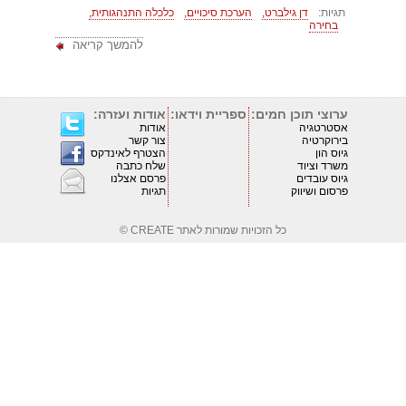
תגיות:
דן גילברט,
הערכת סיכויים,
כלכלה התנהגותית,
בחירה
להמשך קריאה
ערוצי תוכן חמים:
ספריית וידאו:
אודות ועזרה:
אסטרטגיה
אודות
בירוקרטיה
צור קשר
גיוס הון
הצטרף לאינדקס
משרד וציוד
שלח כתבה
גיוס עובדים
פרסם אצלנו
פרסום ושיווק
תגיות
כל הזכויות שמורות לאתר
CREATE ©