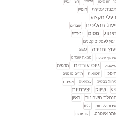
רן הון סיכון
עצמאי
רשיון עסק
כנית עסקית
דומיין
עלי מקצוע
יעול תהליכים
עובדים
יתוג
מסים
ויקיפדיה
יעוץ לעסקים קטנים
עוץ וחניכה
SEO
יתוף פעולה
מציאת עובדים
גיוס עובדים
תדמית
ייסבוק
יסכון
הלוואות
תזרים מזומנים
יהול כספים
עצמאים
אמינות
שיווק
יצירתיות
יוס
נהלת חשבונות
ראיון
ירות לקוחות
ניקיון
תר אינטרנט
קוד פתוח