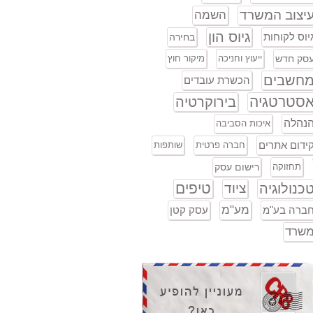
יצוב המשרד
השמה
גיוס הון
יוס לקוחות
בחירה
סק חדש
ייעוץ וחניכה
מיקור חוץ
חשבים
הכשרת עובדים
סטרטגיה
בירוקרטיה
נהלה
איכות הסביבה
ידום אתרים
חברה פרטית
שותפות
תחזוקה
רישום עסק
טיפים
כנולוגיה
ציוד
מע"מ
ברה בע"מ
עסק קטן
שרד