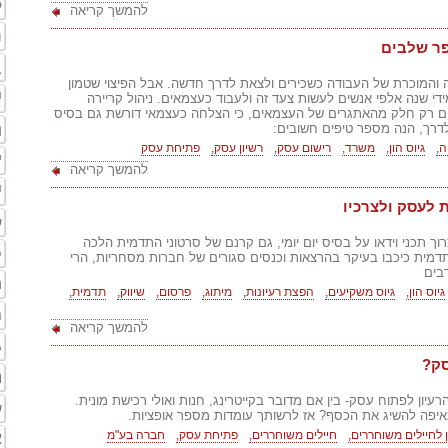
ק
להמשך קריאה
ת
פר שלבים
ב
ה והמוכרת של העבודה כשכירים ולצאת לדרך חדשה. אבל הפיצוי שטמון
י
 שנה אלפי אנשים לעשות צעד זה ולעבוד כעצמאים. ניהול קריירה
הם רק חלק מהאתגרים של העצמאים, כי הצלחה כעצמאי דורשת גם בסיס
מ
לדרך, הנה מספר טיפים חשובים:
ה,
גיוס הון,
משרד,
רישום עסק,
רשיון עסק,
פתיחת עסק
י
להמשך קריאה
י
 לעסק ולצרכיו
ש
וך תכני וידאו על בסיס יום יומי, גם קרנם של סרטוני התדמית הלכה
פ
דמית כיכבו בעיקר בהרצאות וכנסים סגורים של חברות מסחריות, הרי
בים
ח
גיוס הון,
גיוס משקיעים,
הפצת רעיונות,
מיתוג,
פרסום,
שיווק,
תדמית,
נ
להמשך קריאה
ג
סק?
ה
יון לפתוח עסק- בין אם מדובר בקייטרינג, חנות ואולי רכישת מונית.
ש
יפה להשיג את הכסף? אז לרשותך עומדות מספר אופציות.
 לחיילים משוחררים,
חיילים משוחררים,
פתיחת עסק,
חברה בע"מ
א