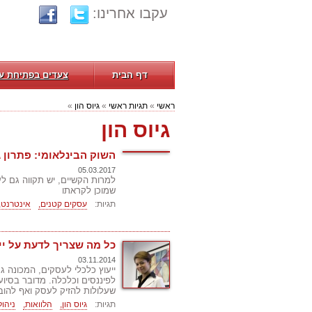
עקבו אחרינו:
דף הבית
צעדים בפתיחת ע
ראשי
»
תגיות ראשי
»
גיוס הון
»
גיוס הון
השוק הבינלאומי: פתרון 
05.03.2017
למרות הקשיים, יש תקווה גם ל
שמוכן לקראתו
תגיות:
עסקים קטנים,
אינטרנט,
כל מה שצריך לדעת על יי
03.11.2014
ייעוץ כלכלי לעסקים, המכונה גם
לפיננסים וכלכלה. מדובר בסיוע
שעלולות להזיק לעסק ואף להובי
תגיות:
גיוס הון,
הלוואות,
ניהול