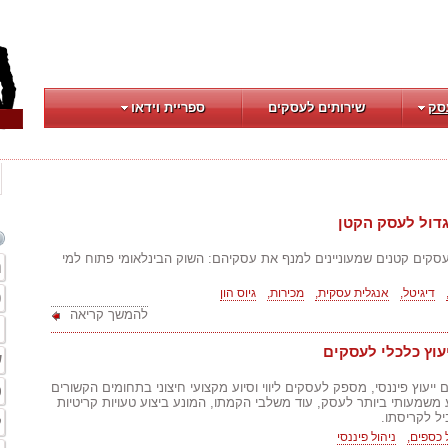
סק
שירותים לעסקים
ספריית וידאו
גדול לעסק הקטן
עסקים קטנים שמעוניינים למנף את עסקיהם: השוק הבינלאומי פתוח למי
ה
דיגיטל,
אנגלית עסקית,
מכירות,
גיוס הון
פ
להמשך קריאה
ת
עוץ כלכלי לעסקים
ש
 ייעוץ פיננסי, מספק לעסקים ליווי וסיוע מקצועי חיצוני בתחומים הקשורים
פ
 משמעותי ביותר לעסק, עוד משלבי הקמתו, המונע ביצוע טעויות קריטיות
ל לקריסתו.
ק
 כספים,
ניהול פיננסי