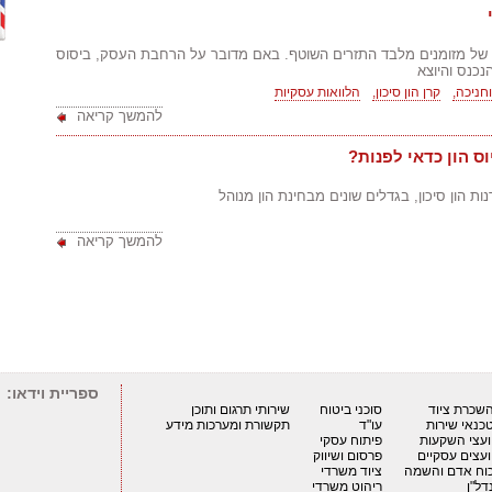
ף של מזומנים מלבד התזרים השוטף. באם מדובר על הרחבת העסק, ביסוס
נכנס והיוצא
וחניכה,
קרן הון סיכון,
הלוואות עסקיות
להמשך קריאה
וס הון כדאי לפנות?
להמשך קריאה
ספריית וידאו:
שכרת ציוד
סוכני ביטוח
שירותי תרגום ותוכן
כנאי שירות
עו"ד
תקשורת ומערכות מידע
ועצי השקעות
פיתוח עסקי
ועצים עסקיים
פרסום ושיווק
וח אדם והשמה
ציוד משרדי
דל"ן
ריהוט משרדי