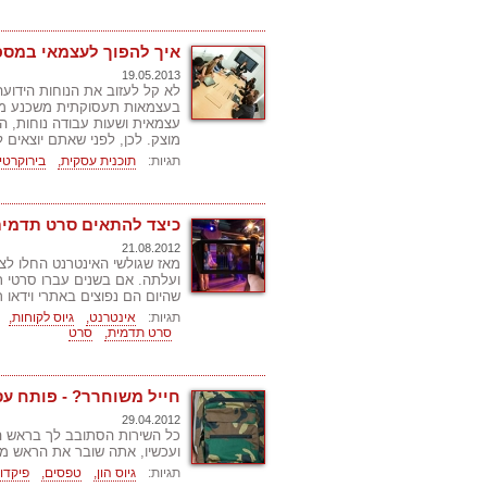
איך להפוך לעצמאי במס
19.05.2013
לא קל לעזוב את הנוחות הידוע
בעצמאות תעסוקתית משכנע מידי
עצמאית ושעות עבודה נוחות, 
מוצק. לכן, לפני שאתם יוצאים 
תגיות:
תוכנית עסקית,
בירוקרטי
כיצד להתאים סרט תדמית
21.08.2012
מאז שגולשי האינטרנט החלו לצר
ועלתה. אם בשנים עברו סרטי ת
שהיום הם נפוצים באתרי וידאו ר
תגיות:
אינטרנט,
גיוס לקוחות,
סרט תדמית,
סרט
חייל משוחרר? - פותח ע
29.04.2012
כל השירות הסתובב לך בראש הרע
ועכשיו, אתה שובר את הראש מא
תגיות:
גיוס הון,
טפסים,
פיקדון