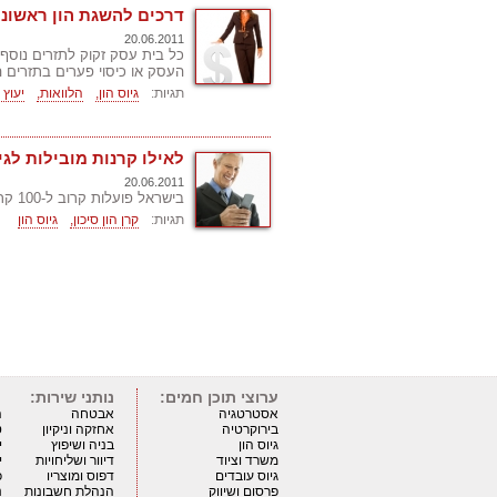
דרכים להשגת הון ראשוני
20.06.2011
כל בית עסק זקוק לתזרים נוס
העסק או כיסוי פערים בתזרים ה
תגיות:
גיוס הון,
הלוואות,
יעוץ 
לאילו קרנות מובילות לגי
20.06.2011
בישראל פועלות קרוב ל-100 קרנות הון סיכון, בגדלים שונים מבחינת הון מנוהל
תגיות:
קרן הון סיכון,
גיוס הון
ערוצי תוכן חמים:
נותני שירות:
אסטרטגיה
אבטחה
ה
בירוקרטיה
אחזקה וניקיון
ט
גיוס הון
בניה ושיפוץ
י
משרד וציוד
דיוור ושליחויות
י
גיוס עובדים
דפוס ומוצריו
כ
פרסום ושיווק
הנהלת חשבונות
נ