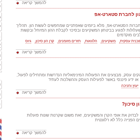
להמשך קריאה
ע
הון לחברת סטארט-אפ
ג
 חברות הסטארט-אפ, מלא ביזמים שאפתניים שמחפשים לעשות הון. תהליך
ע
 שעלולות לפגוע בביטחון המשקיעים ובסיכוי לקבלת ההון המיוחל ובקשות
בים מוקדמים
מ
וכנית עסקית,
משקיעים,
הלוואות,
תזרים מזומנים,
קרן הון סיכון,
גיוס
א
להמשך קריאה
ה
ק
ים עסק, מבצעים את הפעולות המינימאליות הנדרשות ומתחילים לפעול,
 ידע פיננסי באשר לפעילות העסק וההשלכות לעתיד
ט
יעוץ וחניכה
להמשך קריאה
ח
מ
 סיכון?
אי לבדוק את אופי הקרן והמשקיעים, זאת משום שקרנות שונות פועלות
ם הפנייה כלל לא רלוונטית
להמשך קריאה