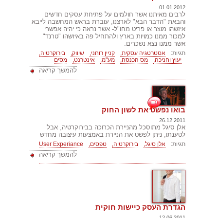
01.01.2012
לרבים מאיתנו אשר חולמים על פתיחת עסקים חדשים
והבאת "הדבר הבא" לארצנו, עוברת בראש המחשבה לייבא
איזשהו מוצר או פריט מחו"ל- אשר נראה כי יהיה אפשרי
למכור ממנו כמויות בארץ ולהתחיל פה באיזשהו "טרנד"
אשר ממנו נצא נשכרים.
תגיות:
אסטרטגיה עסקית,
קניין רוחני,
שיווק,
בירוקרטיה,
יעוץ וחניכה,
מס הכנסה,
מע"מ,
אינטרנט,
מסים
להמשך קריאה
בואו נפשט את לשון החוק
26.12.2011
אלן סיגל מתוסכל מהניירת הכרוכה בבירוקרטיה, אבל
לטענתו, ניתן לפשט את הניירת באמצעות עיצובה מחדש
תגיות:
אלן סיגל,
בירוקרטיה,
טפסים,
User Experiance
להמשך קריאה
הגדרת העסק כיישות חוקית
12.06.2011