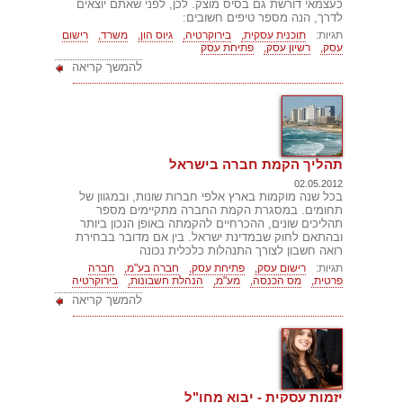
כעצמאי דורשת גם בסיס מוצק. לכן, לפני שאתם יוצאים
לדרך, הנה מספר טיפים חשובים:
תגיות:
תוכנית עסקית,
בירוקרטיה,
גיוס הון,
משרד,
רישום
עסק,
רשיון עסק,
פתיחת עסק
להמשך קריאה
תהליך הקמת חברה בישראל
02.05.2012
בכל שנה מוקמות בארץ אלפי חברות שונות, ובמגוון של
תחומים. במסגרת הקמת החברה מתקיימים מספר
תהליכים שונים, ההכרחיים להקמתה באופן הנכון ביותר
ובהתאם לחוק שבמדינת ישראל. בין אם מדובר בבחירת
רואה חשבון לצורך התנהלות כלכלית נכונה
תגיות:
רישום עסק,
פתיחת עסק,
חברה בע"מ,
חברה
פרטית,
מס הכנסה,
מע"מ,
הנהלת חשבונות,
בירוקרטיה
להמשך קריאה
יזמות עסקית - יבוא מחו"ל