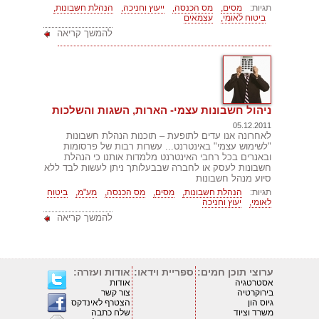
תגיות:
מסים,
מס הכנסה,
ייעוץ וחניכה,
הנהלת חשבונות,
ביטוח לאומי,
עצמאים
להמשך קריאה
ניהול חשבונות עצמי- הארות, השגות והשלכות
05.12.2011
לאחרונה אנו עדים לתופעת – תוכנות הנהלת חשבונות
"לשימוש עצמי" באינטרנט... עשרות רבות של פרסומות
ובאנרים בכל רחבי האינטרנט מלמדות אותנו כי הנהלת
חשבונות לעסק או לחברה שבבעלותך ניתן לעשות לבד ללא
סיוע מנהל חשבונות
תגיות:
הנהלת חשבונות,
מסים,
מס הכנסה,
מע"מ,
ביטוח
לאומי,
יעוץ וחניכה
להמשך קריאה
ערוצי תוכן חמים:
ספריית וידאו:
אודות ועזרה:
אסטרטגיה
אודות
בירוקרטיה
צור קשר
גיוס הון
הצטרף לאינדקס
משרד וציוד
שלח כתבה