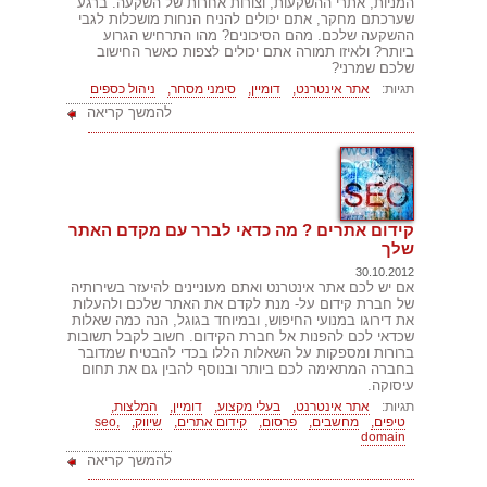
המניות, אתרי ההשקעות, וצורות אחרות של השקעה. ברגע
שערכתם מחקר, אתם יכולים להניח הנחות מושכלות לגבי
ההשקעה שלכם. מהם הסיכונים? מהו התרחיש הגרוע
ביותר? ולאיזו תמורה אתם יכולים לצפות כאשר החישוב
שלכם שמרני?
תגיות:
אתר אינטרנט,
דומיין,
סימני מסחר,
ניהול כספים
להמשך קריאה
קידום אתרים ? מה כדאי לברר עם מקדם האתר
שלך
30.10.2012
אם יש לכם אתר אינטרנט ואתם מעוניינים להיעזר בשירותיה
של חברת קידום על- מנת לקדם את האתר שלכם ולהעלות
את דירוגו במנועי החיפוש, ובמיוחד בגוגל, הנה כמה שאלות
שכדאי לכם להפנות אל חברת הקידום. חשוב לקבל תשובות
ברורות ומספקות על השאלות הללו בכדי להבטיח שמדובר
בחברה המתאימה לכם ביותר ובנוסף להבין גם את תחום
עיסוקה.
תגיות:
אתר אינטרנט,
בעלי מקצוע,
דומיין,
המלצות,
טיפים,
מחשבים,
פרסום,
קידום אתרים,
שיווק,
seo,
domain
להמשך קריאה