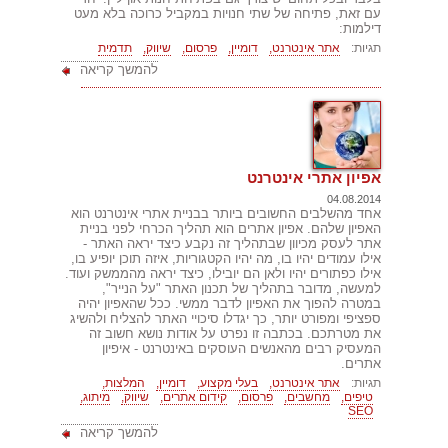
עם זאת, פתיחה של שתי חנויות במקביל כרוכה בלא מעט
דילמות:
תגיות:
אתר אינטרנט,
דומיין,
פרסום,
שיווק,
תדמית
להמשך קריאה
אפיון אתרי אינטרנט
04.08.2014
אחד מהשלבים החשובים ביותר בבניית אתרי אינטרנט הוא
האפיון שלהם. אפיון אתרים הוא תהליך הכרחי לפני בניית
אתר לעסק מכיוון שבתהליך זה נקבע כיצד יראה האתר -
אילו עמודים יהיו בו, מה יהיו הקטגוריות, איזה תוכן יופיע בו,
אילו כפתורים יהיו ולאן הם יובילו, כיצד יראה מהממשק ועוד.
למעשה, מדובר בתהליך של תכנון האתר "על הנייר",
במטרה להפוך את האפיון לדבר ממשי. ככל שהאפיון יהיה
ספציפי ומפורט יותר, כך יגדלו סיכויי האתר להצליח ולהשיג
את מטרתכם. בכתבה זו נפרט על אודות נושא חשוב זה
המעסיק רבים מהאנשים העוסקים באינטרנט - איפיון
אתרים.
תגיות:
אתר אינטרנט,
בעלי מקצוע,
דומיין,
המלצות,
טיפים,
מחשבים,
פרסום,
קידום אתרים,
שיווק,
מיתוג,
SEO
להמשך קריאה