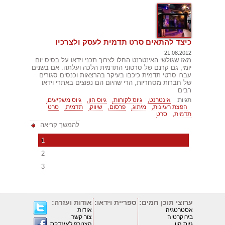
כיצד להתאים סרט תדמית לעסק ולצרכיו
21.08.2012
מאז שגולשי האינטרנט החלו לצרוך תכני וידאו על בסיס יום
יומי, גם קרנם של סרטוני התדמית הלכה ועלתה. אם בשנים
עברו סרטי תדמית כיכבו בעיקר בהרצאות וכנסים סגורים
של חברות מסחריות, הרי שהיום הם נפוצים באתרי וידאו
רבים
תגיות:
אינטרנט,
גיוס לקוחות,
גיוס הון,
גיוס משקיעים,
הפצת רעיונות,
מיתוג,
פרסום,
שיווק,
תדמית,
סרט
תדמית,
סרט
להמשך קריאה
1
2
3
ערוצי תוכן חמים:
ספריית וידאו:
אודות ועזרה:
אסטרטגיה
אודות
בירוקרטיה
צור קשר
גיוס הון
הצטרף לאינדקס