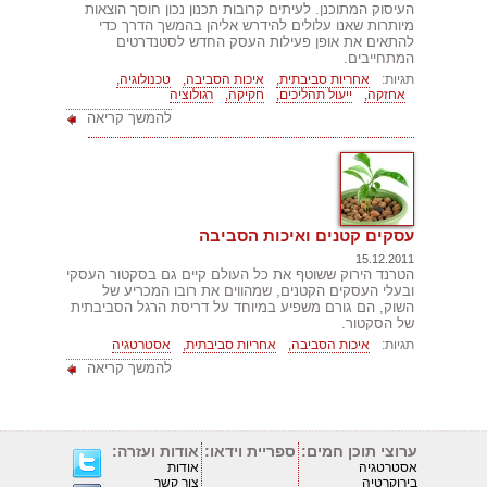
העיסוק המתוכנן. לעיתים קרובות תכנון נכון חוסך הוצאות
מיותרות שאנו עלולים להידרש אליהן בהמשך הדרך כדי
להתאים את אופן פעילות העסק החדש לסטנדרטים
המתחייבים.
תגיות:
אחריות סביבתית,
איכות הסביבה,
טכנולוגיה,
אחזקה,
ייעול תהליכים,
חקיקה,
רגולוציה
להמשך קריאה
עסקים קטנים ואיכות הסביבה
15.12.2011
הטרנד הירוק ששוטף את כל העולם קיים גם בסקטור העסקי
ובעלי העסקים הקטנים, שמהווים את רובו המכריע של
השוק, הם גורם משפיע במיוחד על דריסת הרגל הסביבתית
של הסקטור.
תגיות:
איכות הסביבה,
אחריות סביבתית,
אסטרטגיה
להמשך קריאה
ערוצי תוכן חמים:
ספריית וידאו:
אודות ועזרה:
אסטרטגיה
אודות
בירוקרטיה
צור קשר